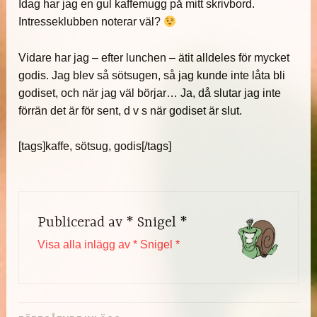
Idag har jag en gul kaffemugg på mitt skrivbord.
Intresseklubben noterar väl?
Vidare har jag – efter lunchen – ätit alldeles för mycket
godis. Jag blev så sötsugen, så jag kunde inte låta bli
godiset, och när jag väl börjar… Ja, då slutar jag inte
förrän det är för sent, d v s när godiset är slut.
[tags]kaffe, sötsug, godis[/tags]
Publicerad av
* Snigel *
Visa alla inlägg av * Snigel *