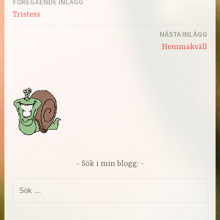
FÖREGÅENDE INLÄGG
Inläggsnavigering
Tristess
NÄSTA INLÄGG
Hemmakväll
Sök i min blogg:
Sök
efter: