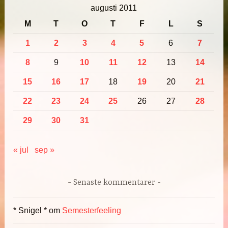
augusti 2011
M
T
O
T
F
L
S
1
2
3
4
5
6
7
8
9
10
11
12
13
14
15
16
17
18
19
20
21
22
23
24
25
26
27
28
29
30
31
« jul
sep »
Senaste kommentarer
* Snigel *
om
Semesterfeeling