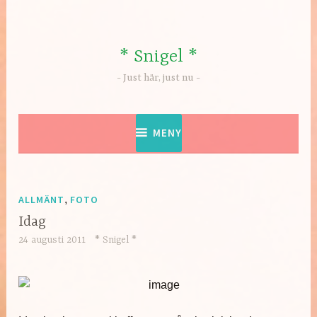
Hoppa
till
innehåll
* Snigel *
Just här, just nu
MENY
ALLMÄNT
,
FOTO
Idag
24 augusti 2011
* Snigel *