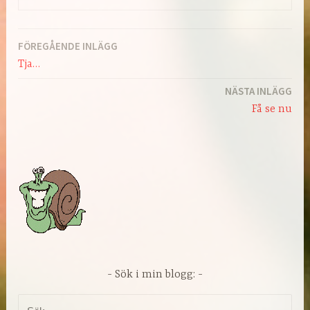
FÖREGÅENDE INLÄGG
Inläggsnavigering
Tja…
NÄSTA INLÄGG
Få se nu
Sök i min blogg:
Sök