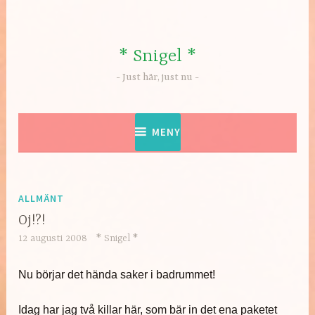
Hoppa
till
innehåll
* Snigel *
Just här, just nu
MENY
ALLMÄNT
Oj!?!
12 augusti 2008
* Snigel *
Nu börjar det hända saker i badrummet!
Idag har jag två killar här, som bär in det ena paketet