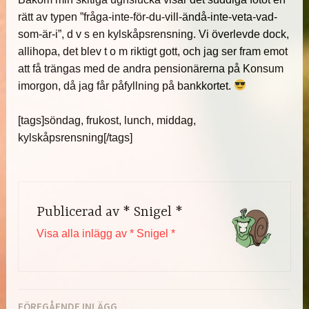
rätt av typen ”fråga-inte-för-du-vill-ändå-inte-veta-vad-
som-är-i”, d v s en kylskåpsrensning. Vi överlevde dock,
allihopa, det blev t o m riktigt gott, och jag ser fram emot
att få trängas med de andra pensionärerna på Konsum
imorgon, då jag får påfyllning på bankkortet.
[tags]söndag, frukost, lunch, middag,
kylskåpsrensning[/tags]
Publicerad av
* Snigel *
Visa alla inlägg av * Snigel *
FÖREGÅENDE INLÄGG