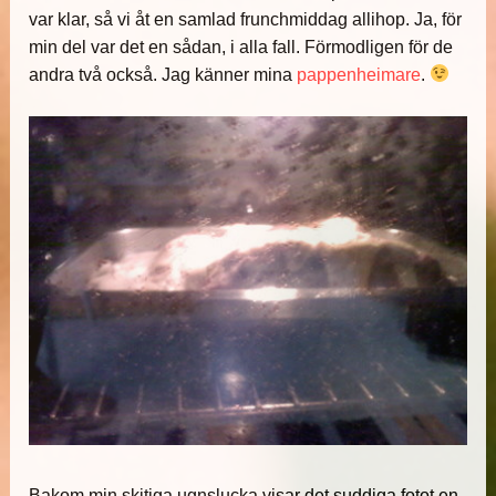
var klar, så vi åt en samlad frunchmiddag allihop. Ja, för
min del var det en sådan, i alla fall. Förmodligen för de
andra två också. Jag känner mina
pappenheimare
.
Bakom min skitiga ugnslucka visar det suddiga fotot en