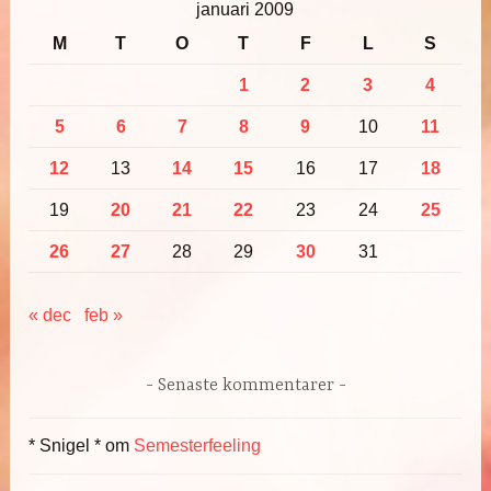
januari 2009
M
T
O
T
F
L
S
1
2
3
4
5
6
7
8
9
10
11
12
13
14
15
16
17
18
19
20
21
22
23
24
25
26
27
28
29
30
31
« dec
feb »
Senaste kommentarer
* Snigel *
om
Semesterfeeling