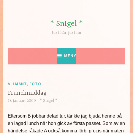
Hoppa
till
innehåll
* Snigel *
Just här, just nu
MENY
ALLMÄNT
,
FOTO
Frunchmiddag
18 januari 2009
* Snigel *
Eftersom B jobbar delad tur, tänkte jag bjuda henne på
en lagad lunch när hon gick av första passet. Som av en
händelse råkade A också komma förbi precis när maten