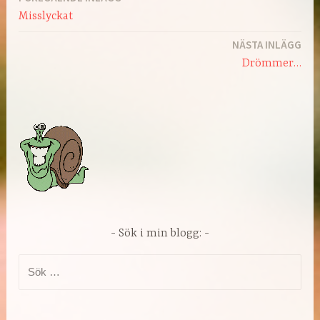
Inläggsnavigering
Misslyckat
NÄSTA INLÄGG
Drömmer…
Sök i min blogg:
Sök
efter: