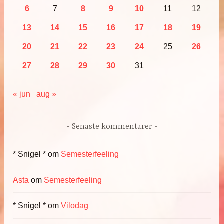
6
7
8
9
10
11
12
13
14
15
16
17
18
19
20
21
22
23
24
25
26
27
28
29
30
31
« jun
aug »
Senaste kommentarer
* Snigel *
om
Semesterfeeling
Asta
om
Semesterfeeling
* Snigel *
om
Vilodag