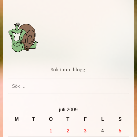
Sök i min blogg:
Sök
efter:
juli 2009
M
T
O
T
F
L
S
1
2
3
4
5