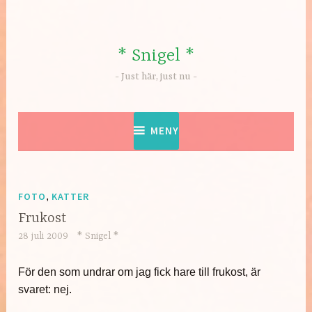
Hoppa
till
innehåll
* Snigel *
Just här, just nu
MENY
FOTO
,
KATTER
Frukost
28 juli 2009
* Snigel *
För den som undrar om jag fick hare till frukost, är
svaret: nej.