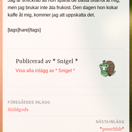
Jag är smickrad att hon sparat de bästa bitarna åt mig,
men jag brukar inte äta frukost. Den dagen hon kokar
kaffe åt mig, kommer jag att uppskatta det.
[tags]hare[/tags]
Publicerad av
* Snigel *
Visa alla inlägg av * Snigel *
FÖREGÅENDE INLÄGG
Inläggsnavigering
Stöldgods
NÄSTA INLÄGG
*pssschhh*