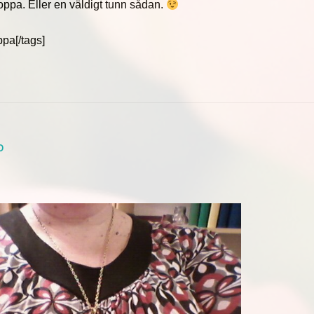
oppa. Eller en väldigt tunn sådan.
ppa[/tags]
O