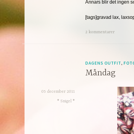
Annars blir det ingen s
[tags]gravad lax, laxso
2 kommentarer
DAGENS OUTFIT
FOT
,
Måndag
05 december 2011
* Snigel *