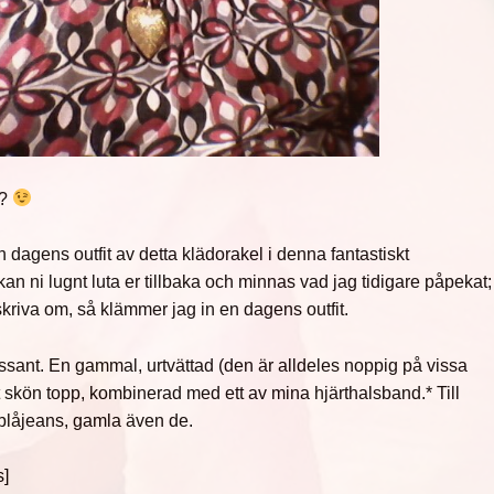
r?
en dagens outfit av detta klädorakel i denna fantastiskt
an ni lugnt luta er tillbaka och minnas vad jag tidigare påpekat;
 skriva om, så klämmer jag in en dagens outfit.
ressant. En gammal, urtvättad (den är alldeles noppig på vissa
 skön topp, kombinerad med ett av mina hjärthalsband.* Till
 blåjeans, gamla även de.
s]