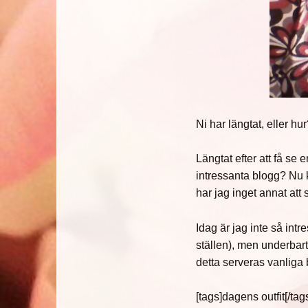
Ni har längtat, eller hu
Längtat efter att få se 
intressanta blogg? Nu k
har jag inget annat att
Idag är jag inte så int
ställen), men underbart
detta serveras vanliga
[tags]dagens outfit[/tag