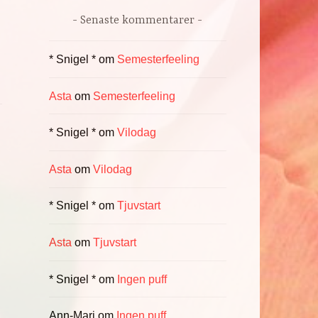
Senaste kommentarer
* Snigel *
om
Semesterfeeling
Asta
om
Semesterfeeling
* Snigel *
om
Vilodag
Asta
om
Vilodag
* Snigel *
om
Tjuvstart
Asta
om
Tjuvstart
* Snigel *
om
Ingen puff
Ann-Mari
om
Ingen puff