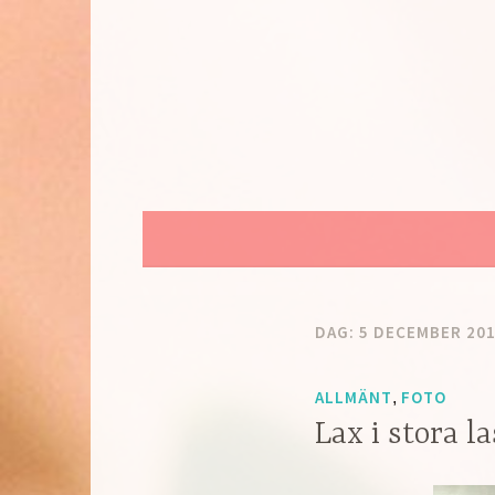
Hoppa
till
innehåll
DAG:
5 DECEMBER 20
ALLMÄNT
FOTO
,
Lax i stora la