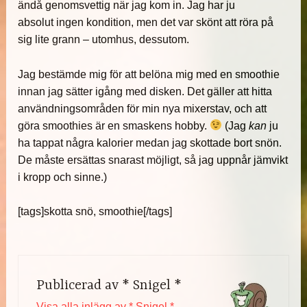
ändå genomsvettig när jag kom in. Jag har ju
absolut ingen kondition, men det var skönt att röra på
sig lite grann – utomhus, dessutom.
Jag bestämde mig för att belöna mig med en smoothie
innan jag sätter igång med disken. Det gäller att hitta
användningsområden för min nya mixerstav, och att
göra smoothies är en smaskens hobby.
(Jag
kan
ju
ha tappat några kalorier medan jag skottade bort snön.
De måste ersättas snarast möjligt, så jag uppnår jämvikt
i kropp och sinne.)
[tags]skotta snö, smoothie[/tags]
Publicerad av
* Snigel *
Visa alla inlägg av * Snigel *