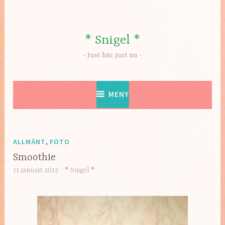
Hoppa
till
innehåll
* Snigel *
Just här, just nu
MENY
ALLMÄNT
,
FOTO
Smoothie
11 januari 2012
* Snigel *