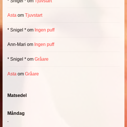
* Snigel *
om
Tjuvstart
Asta
om
Tjuvstart
* Snigel *
om
Ingen puff
Ann-Mari
om
Ingen puff
* Snigel *
om
Gråare
Asta
om
Gråare
Matsedel
Måndag
.