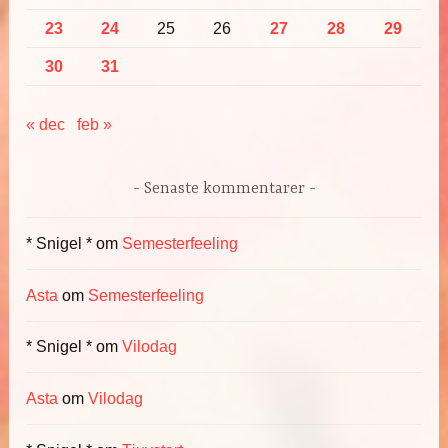
23
24
25
26
27
28
29
30
31
« dec
feb »
Senaste kommentarer
* Snigel *
om
Semesterfeeling
Asta
om
Semesterfeeling
* Snigel *
om
Vilodag
Asta
om
Vilodag