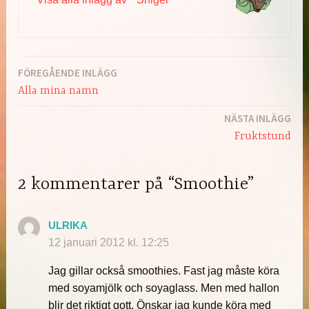
FÖREGÅENDE INLÄGG
Inläggsnavigering
Alla mina namn
NÄSTA INLÄGG
Fruktstund
2 kommentarer på “Smoothie”
ULRIKA
12 januari 2012 kl. 12:25
Jag gillar också smoothies. Fast jag måste köra
med soyamjölk och soyaglass. Men med hallon
blir det riktigt gott. Önskar jag kunde köra med