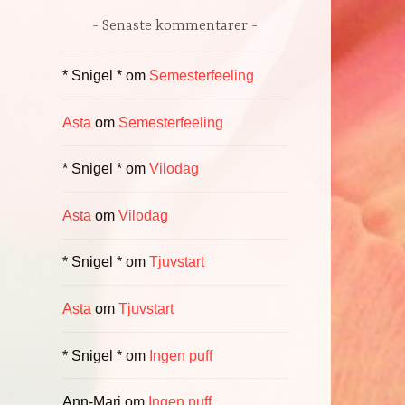
Senaste kommentarer
* Snigel *
om
Semesterfeeling
Asta
om
Semesterfeeling
* Snigel *
om
Vilodag
Asta
om
Vilodag
* Snigel *
om
Tjuvstart
Asta
om
Tjuvstart
,
* Snigel *
om
Ingen puff
Ann-Mari
om
Ingen puff