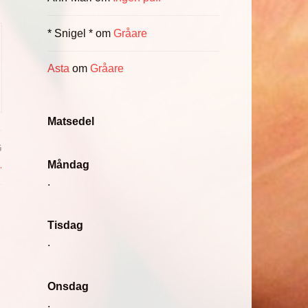
* Snigel *
om
Gråare
Asta
om
Gråare
Matsedel
G
Måndag
…
.
Tisdag
.
Onsdag
.