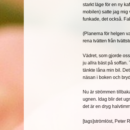
starkt läge för en ny kaf
mobilen) satte jag mig
funkade, det också. Fakt
(Planerna för helgen va
rena tvätten från tvätts
Vädret, som gjorde oss 
ju allra bäst på soffan
tänkte låna min bil. Det
näsan i boken och bryd
Nu är strömmen tillbak
ugnen. Idag blir det ug
det är en dryg halvtimme
[tags]strömlöst, Peter 