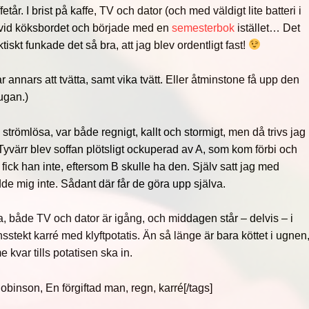
fetår. I brist på kaffe, TV och dator (och med väldigt lite batteri i
 vid köksbordet och började med en
semesterbok
istället… Det
iskt funkade det så bra, att jag blev ordentligt fast!
r annars att tvätta, samt vika tvätt. Eller åtminstone få upp den
tugan.)
strömlösa, var både regnigt, kallt och stormigt, men då trivs jag
. Tyvärr blev soffan plötsligt ockuperad av A, som kom förbi och
 fick han inte, eftersom B skulle ha den. Själv satt jag med
de mig inte. Sådant där får de göra upp själva.
a, både TV och dator är igång, och middagen står – delvis – i
nsstekt karré med klyftpotatis. Än så länge är bara köttet i ugnen
 kvar tills potatisen ska in.
Robinson, En förgiftad man, regn, karré[/tags]