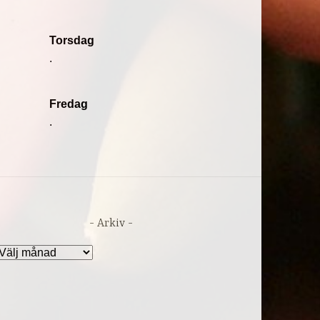
Torsdag
.
Fredag
.
Arkiv
rkiv