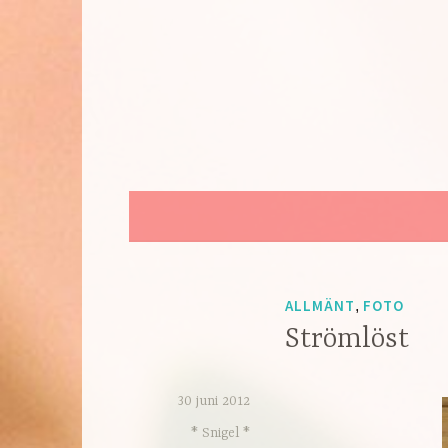
Hoppa
till
innehåll
ALLMÄNT
FOTO
,
Strömlöst
30 juni 2012
* Snigel *