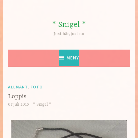
Hoppa
till
innehåll
* Snigel *
Just här, just nu
MENY
ALLMÄNT
,
FOTO
Loppis
07 juli 2015
* Snigel *