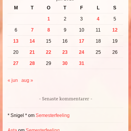
M
T
O
T
F
L
S
1
2
3
4
5
6
7
8
9
10
11
12
13
14
15
16
17
18
19
20
21
22
23
24
25
26
27
28
29
30
31
« jun
aug »
Senaste kommentarer
* Snigel *
om
Semesterfeeling
Asta
om
Semesterfeeling