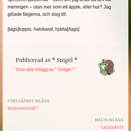
meningen – utan mer som ett äpple, eller hur? Jag
gillade färgerna, och slog till.
[tags]loppis, halsband, hjärta[/tags]
Publicerad av
* Snigel *
Visa alla inlägg av * Snigel *
FÖREGÅENDE INLÄGG
Inläggsnavigering
Semesternöje?
NÄSTA INLÄGG
Lammkött