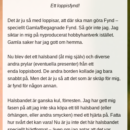
Ett loppisfynd!
Det är ju så med loppisar, att där ska man göra Fynd –
speciellt Gamla/Begagnade Fynd. Så gör inte jag. Jag
siktar in mig på nyproducerat hobbyhantverk istället.
Gamla saker har jag gott om hemma.
Nu blev det ett halsband (åt mig själv) och diverse
andra prylar (eventuella presenter) från ett
enda loppisbord. De andra borden kollade jag bara
snabbt på. Men det är ju så att det som är skräp för mig,
är fynd för någon annan.
Halsbandet är ganska kul, förresten. Jag har gett mig
fasen på att jag inte ska köpa ett till halsband (eller
örhängen, eller andra smycken) med ett hjärta på. Fatta
hur svårt det kan vara! Nu är ju inte det här halsbandet
speciellt hjärtformat – även om jag antar att det var