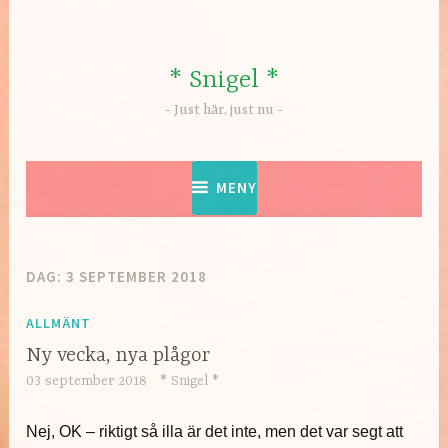
Hoppa
till
innehåll
* Snigel *
Just här, just nu
MENY
DAG:
3 SEPTEMBER 2018
ALLMÄNT
Ny vecka, nya plågor
03 september 2018
* Snigel *
Nej, OK – riktigt så illa är det inte, men det var segt att