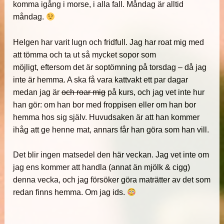
komma igång i morse, i alla fall. Måndag är alltid
måndag.
Helgen har varit lugn och fridfull. Jag har roat mig med
att tömma och ta ut så mycket sopor som
möjligt, eftersom det är soptömning på torsdag – då jag
inte är hemma. A ska få vara kattvakt ett par dagar
medan jag är
och roar mig
på kurs, och jag vet inte hur
han gör: om han bor med froppisen eller om han bor
hemma hos sig själv. Huvudsaken är att han kommer
ihåg att ge henne mat, annars får han göra som han vill.
Det blir ingen matsedel den här veckan. Jag vet inte om
jag ens kommer att handla (annat än mjölk & cigg)
denna vecka, och jag försöker göra maträtter av det som
redan finns hemma. Om jag ids.