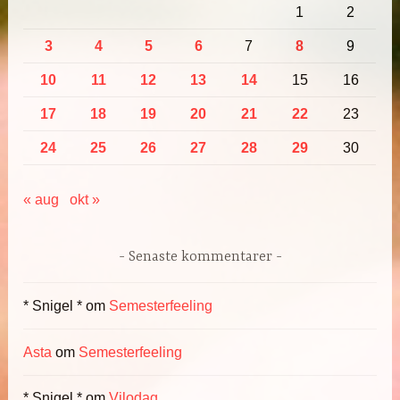
1
2
3
4
5
6
7
8
9
10
11
12
13
14
15
16
17
18
19
20
21
22
23
24
25
26
27
28
29
30
« aug
okt »
Senaste kommentarer
* Snigel *
om
Semesterfeeling
Asta
om
Semesterfeeling
* Snigel *
om
Vilodag