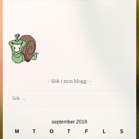
Sök i min blogg:
Sök
efter:
september 2018
M
T
O
T
F
L
S