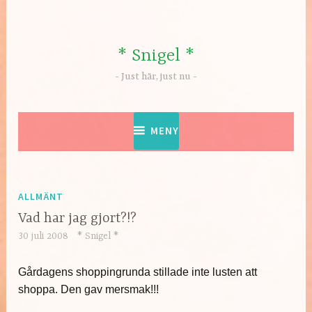
Hoppa
till
innehåll
* Snigel *
Just här, just nu
MENY
ALLMÄNT
Vad har jag gjort?!?
30 juli 2008
* Snigel *
Gårdagens shoppingrunda stillade inte lusten att
shoppa. Den gav mersmak!!!