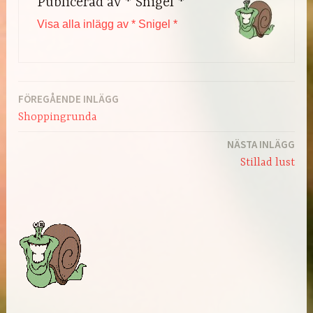
Publicerad av
* Snigel *
Visa alla inlägg av * Snigel *
FÖREGÅENDE INLÄGG
Inläggsnavigering
Shoppingrunda
NÄSTA INLÄGG
Stillad lust