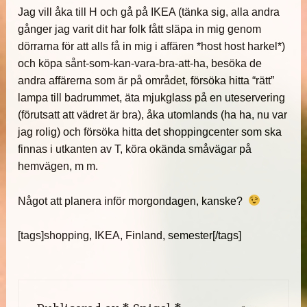
Jag vill åka till H och gå på IKEA (tänka sig, alla andra
gånger jag varit dit har folk fått släpa in mig genom
dörrarna för att alls få in mig i affären *host host harkel*)
och köpa sånt-som-kan-vara-bra-att-ha, besöka de
andra affärerna som är på området, försöka hitta “rätt”
lampa till badrummet, äta mjukglass på en uteservering
(förutsatt att vädret är bra), åka utomlands (ha ha, nu var
jag rolig) och försöka hitta det shoppingcenter som ska
finnas i utkanten av T, köra okända småvägar på
hemvägen, m m.
Något att planera inför morgondagen, kanske?
[tags]shopping, IKEA, Finland, semester[/tags]