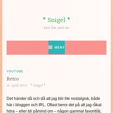
Hoppa
till
innehåll
* Snigel *
Just här, just nu
MENY
YOUTUBE
Retro
16 april 2009
* Snigel *
Det händer då och då att jag blir lite nostalgisk, både
här i bloggen och IRL. Oftast beror det på att jag råkat
höra – eller bli påmind om – någon gammal favoritlåt,