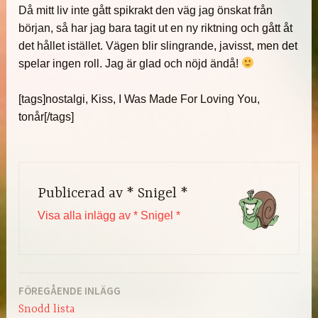
Då mitt liv inte gått spikrakt den väg jag önskat från
början, så har jag bara tagit ut en ny riktning och gått åt
det hållet istället. Vägen blir slingrande, javisst, men det
spelar ingen roll. Jag är glad och nöjd ändå!
[tags]nostalgi, Kiss, I Was Made For Loving You,
tonår[/tags]
Publicerad av
* Snigel *
Visa alla inlägg av * Snigel *
FÖREGÅENDE INLÄGG
Inläggsnavigering
Snodd lista