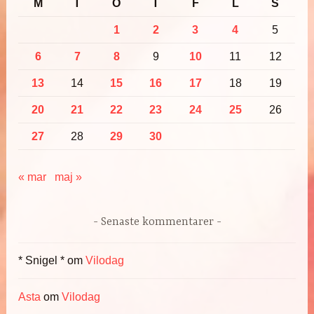
M
T
O
T
F
L
S
1
2
3
4
5
6
7
8
9
10
11
12
13
14
15
16
17
18
19
20
21
22
23
24
25
26
27
28
29
30
« mar
maj »
Senaste kommentarer
* Snigel *
om
Vilodag
Asta
om
Vilodag