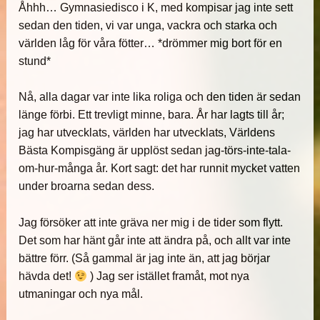
Åhhh… Gymnasiedisco i K, med kompisar jag inte sett
sedan den tiden, vi var unga, vackra och starka och
världen låg för våra fötter… *drömmer mig bort för en
stund*
Nå, alla dagar var inte lika roliga och den tiden är sedan
länge förbi. Ett trevligt minne, bara. År har lagts till år;
jag har utvecklats, världen har utvecklats, Världens
Bästa Kompisgäng är upplöst sedan jag-törs-inte-tala-
om-hur-många år. Kort sagt: det har runnit mycket vatten
under broarna sedan dess.
Jag försöker att inte gräva ner mig i de tider som flytt.
Det som har hänt går inte att ändra på, och allt var inte
bättre förr. (Så gammal är jag inte än, att jag börjar
hävda det!
) Jag ser istället framåt, mot nya
utmaningar och nya mål.