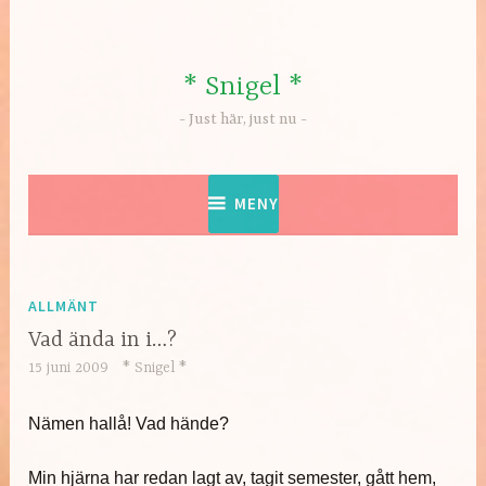
Hoppa
till
innehåll
* Snigel *
Just här, just nu
MENY
ALLMÄNT
Vad ända in i…?
15 juni 2009
* Snigel *
Nämen hallå! Vad hände?
Min hjärna har redan lagt av, tagit semester, gått hem,