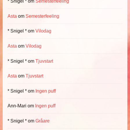
* Snigel *
om
Semesterfeeling
Asta
om
Semesterfeeling
* Snigel *
om
Vilodag
Asta
om
Vilodag
* Snigel *
om
Tjuvstart
Asta
om
Tjuvstart
* Snigel *
om
Ingen puff
Ann-Mari
om
Ingen puff
* Snigel *
om
Gråare