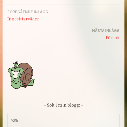
FÖREGÅENDE INLÄGG
Inläggsnavigering
Innesittarväder
NÄSTA INLÄGG
Försök
Sök i min blogg:
Sök
efter: