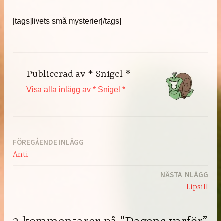
[tags]livets små mysterier[/tags]
Publicerad av
* Snigel *
Visa alla inlägg av * Snigel *
FÖREGÅENDE INLÄGG
Inläggsnavigering
Anti
NÄSTA INLÄGG
Lipsill