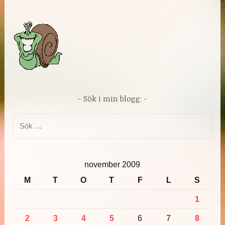
Sök i min blogg:
Sök
efter:
november 2009
M
T
O
T
F
L
S
1
2
3
4
5
6
7
8