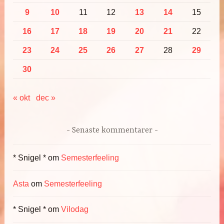
9
10
11
12
13
14
15
16
17
18
19
20
21
22
23
24
25
26
27
28
29
30
« okt
dec »
Senaste kommentarer
* Snigel *
om
Semesterfeeling
Asta
om
Semesterfeeling
* Snigel *
om
Vilodag