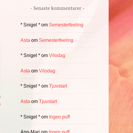
Senaste kommentarer
* Snigel *
om
Semesterfeeling
Asta
om
Semesterfeeling
* Snigel *
om
Vilodag
Asta
om
Vilodag
* Snigel *
om
Tjuvstart
G
Asta
om
Tjuvstart
a
* Snigel *
om
Ingen puff
Ann-Mari
om
Ingen puff