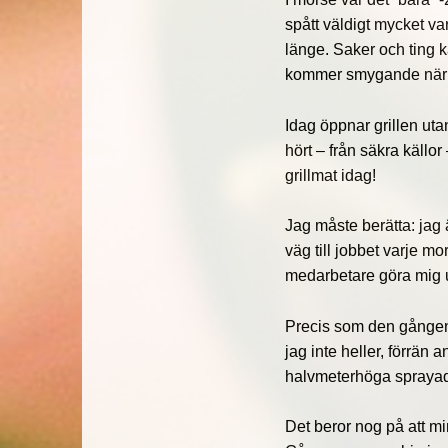
spått väldigt mycket va
länge. Saker och ting 
kommer smygande när vi
Idag öppnar grillen utan
hört – från säkra källor 
grillmat idag!
Jag måste berätta: jag 
väg till jobbet varje mo
medarbetare göra mig
Precis som den gången 
jag inte heller, förrän 
halvmeterhöga sprayad
Det beror nog på att min 