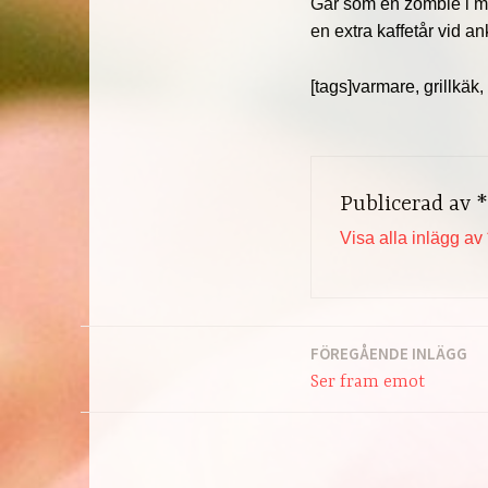
Går som en zombie i min
en extra kaffetår vid a
[tags]varmare, grillkäk,
Publicerad av
*
Visa alla inlägg av 
FÖREGÅENDE INLÄGG
Inläggsnavigering
Ser fram emot