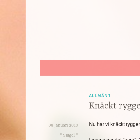
Hoppa
till
innehåll
ALLMÄNT
Knäckt rygg
Nu har vi knäckt rygge
08 januari 2010
* Snigel *
I morse var det ”bara” 