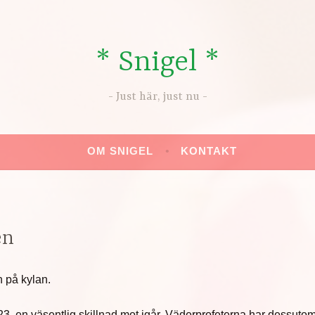
* Snigel *
Just här, just nu
OM SNIGEL
KONTAKT
en
n på kylan.
-23, en väsentlig skillnad mot igår. Väderprofeterna har dessuto