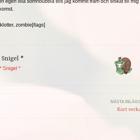
 egen lilla sömnbubbla tills jag kommit fram och snikat till mig
nkomst.
 klotter, zombie[/tags]
 Snigel *
* Snigel *
NÄSTA INLÄG
Kort veck