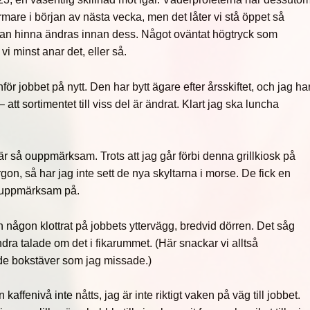
rmare i början av nästa vecka, men det låter vi stå öppet så
kan hinna ändras innan dess. Något oväntat högtryck som
 minst anar det, eller så.
för jobbet på nytt. Den har bytt ägare efter årsskiftet, och jag ha
– att sortimentet till viss del är ändrat. Klart jag ska luncha
är så ouppmärksam. Trots att jag går förbi denna grillkiosk på
rgon, så har jag inte sett de nya skyltarna i morse. De fick en
 uppmärksam på.
någon klottrat på jobbets yttervägg, bredvid dörren. Det såg
andra talade om det i fikarummet. (Här snackar vi alltså
e bokstäver som jag missade.)
kaffenivå inte nåtts, jag är inte riktigt vaken på väg till jobbet.