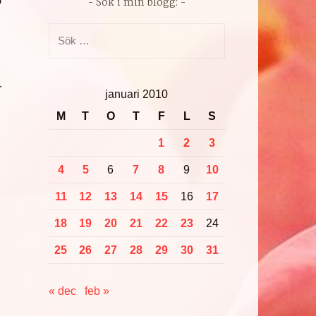
Sök i min blogg:
Sök
efter:
r
januari 2010
M
T
O
T
F
L
S
1
2
3
4
5
6
7
8
9
10
11
12
13
14
15
16
17
18
19
20
21
22
23
24
25
26
27
28
29
30
31
« dec
feb »