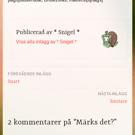
Publicerad av
* Snigel *
Visa alla inlägg av * Snigel *
FÖREGÅENDE INLÄGG
Inläggsnavigering
Snart
NÄSTA INLÄGG
Smitare
2 kommentarer på “Märks det?”