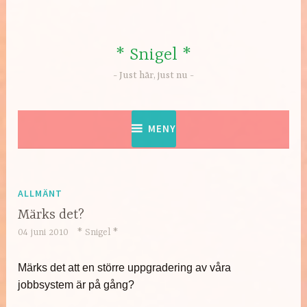
Hoppa
till
innehåll
* Snigel *
Just här, just nu
MENY
ALLMÄNT
Märks det?
04 juni 2010
* Snigel *
Märks det att en större uppgradering av våra
jobbsystem är på gång?