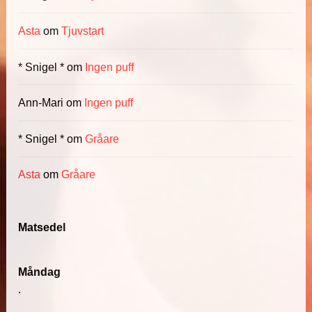
Asta
om
Tjuvstart
* Snigel *
om
Ingen puff
Ann-Mari
om
Ingen puff
* Snigel *
om
Gråare
Asta
om
Gråare
Matsedel
Måndag
.