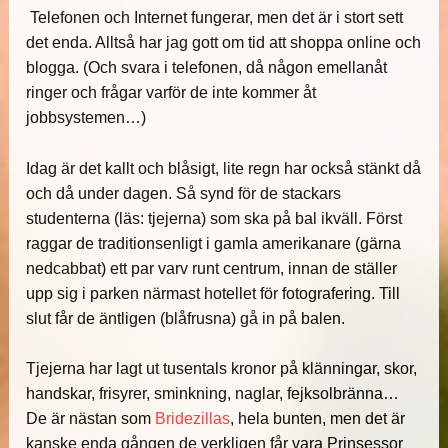
Telefonen och Internet fungerar, men det är i stort sett
det enda. Alltså har jag gott om tid att shoppa online och
blogga. (Och svara i telefonen, då någon emellanåt
ringer och frågar varför de inte kommer åt
jobbsystemen…)
Idag är det kallt och blåsigt, lite regn har också stänkt då
och då under dagen. Så synd för de stackars
studenterna (läs: tjejerna) som ska på bal ikväll. Först
raggar de traditionsenligt i gamla amerikanare (gärna
nedcabbat) ett par varv runt centrum, innan de ställer
upp sig i parken närmast hotellet för fotografering. Till
slut får de äntligen (blåfrusna) gå in på balen.
Tjejerna har lagt ut tusentals kronor på klänningar, skor,
handskar, frisyrer, sminkning, naglar, fejksolbränna…
De är nästan som
Bridezillas
, hela bunten, men det är
kanske enda gången de verkligen får vara Prinsessor