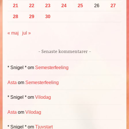
21
22
23
24
25
26
27
28
29
30
« maj
jul »
Senaste kommentarer
* Snigel *
om
Semesterfeeling
Asta
om
Semesterfeeling
* Snigel *
om
Vilodag
Asta
om
Vilodag
* Snigel *
om
Tjuvstart