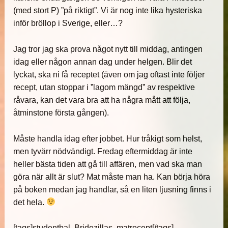
(med stort P) ”på riktigt”. Vi är nog inte lika hysteriska
inför bröllop i Sverige, eller…?
Jag tror jag ska prova något nytt till middag, antingen
idag eller någon annan dag under helgen. Blir det
lyckat, ska ni få receptet (även om jag oftast inte följer
recept, utan stoppar i ”lagom mängd” av respektive
råvara, kan det vara bra att ha några mått att följa,
åtminstone första gången).
Måste handla idag efter jobbet. Hur tråkigt som helst,
men tyvärr nödvändigt. Fredag eftermiddag är inte
heller bästa tiden att gå till affären, men vad ska man
göra när allt är slut? Mat måste man ha. Kan börja höra
på boken medan jag handlar, så en liten ljusning finns i
det hela.
[tags]studentbal, Bridezillas, matrecept[/tags]