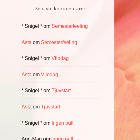
Senaste kommentarer
* Snigel *
om
Semesterfeeling
Asta
om
Semesterfeeling
* Snigel *
om
Vilodag
Asta
om
Vilodag
* Snigel *
om
Tjuvstart
Asta
om
Tjuvstart
* Snigel *
om
Ingen puff
Ann-Mari
om
Ingen puff