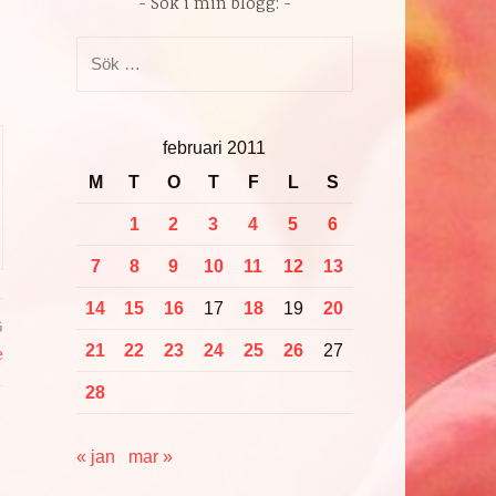
Sök i min blogg:
Sök
efter:
februari 2011
M
T
O
T
F
L
S
1
2
3
4
5
6
7
8
9
10
11
12
13
14
15
16
17
18
19
20
G
21
22
23
24
25
26
27
e
28
« jan
mar »