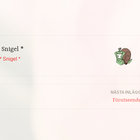
 Snigel *
* Snigel *
NÄSTA INLÄG
Förutseend