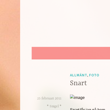
Hoppa
till
innehåll
ALLMÄNT
FOTO
,
Snart
25 februari 2011
* Snigel *
Snart får jag gå hem.