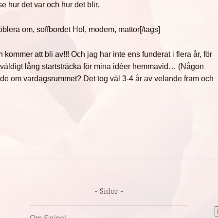
se hur det var och hur det blir.
möblera om, soffbordet Hol, modem, mattor[/tags]
ommer att bli av!!! Och jag har inte ens funderat i flera år, för
 väldigt lång startsträcka för mina idéer hemmavid… (Någon
ade om vardagsrummet? Det tog väl 3-4 år av velande fram och
Sidor
A