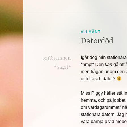
ALLMÄNT
Datordöd
Igår dog min stationära
02 februari 2011
*hmpf* Den
kan
gå att 
* Snigel *
men frågan är om den är
och fräsch dator?
Miss Piggy håller ställn
hemma, och på jobbet ha
om vardagsrummet* när
stationära datorn. Jag 
vara bärhjälp vid möbel