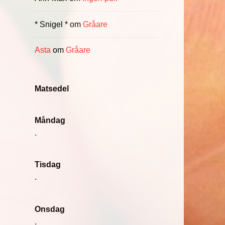
* Snigel *
om
Gråare
Asta
om
Gråare
å
Matsedel
Måndag
.
Tisdag
.
Onsdag
.