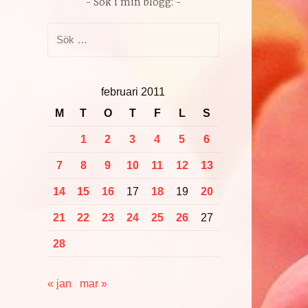
Sök i min blogg:
Sök
efter:
februari 2011
M
T
O
T
F
L
S
1
2
3
4
5
6
7
8
9
10
11
12
13
14
15
16
17
18
19
20
21
22
23
24
25
26
27
28
« jan
mar »