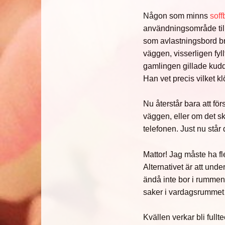
Någon som minns
soff
användningsområde till 
som avlastningsbord bre
väggen, visserligen fy
gamlingen gillade kudd
Han vet precis vilket k
Nu återstår bara att fö
väggen, eller om det sk
telefonen. Just nu står
Mattor! Jag måste ha fl
Alternativet är att und
ändå inte bor i rummen 
saker i vardagsrumme
Kvällen verkar bli fullt