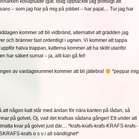
härken kollapsade igår, idag upptäckte jag plötsligt att
itjeans – som jag har på mig på jobbet – har pajat… Tur jag har
iddagen kommer att bli vidbränd, alternativt att grädden jag
ver och bränner fast ordentligt i ugnen. Vi kommer att tappa
 uppför halva trappan, katterna kommer att ha skitit utanför
n har säkert surnat – ja, allt kan gå fel!
ngen av vardagsrummet kommer att bli jättebra!
*peppar mig
å att någon katt står med ändan för nära kanten på lådan, så
nar på golvet. Oj, vad det krafsas sådana gånger! Ett under att
tmatta kvar på golvet just där… *krafs-krafs-krafs-KRAFS-krafs-
SKRAFS-krafs o s v i all oändlighet*