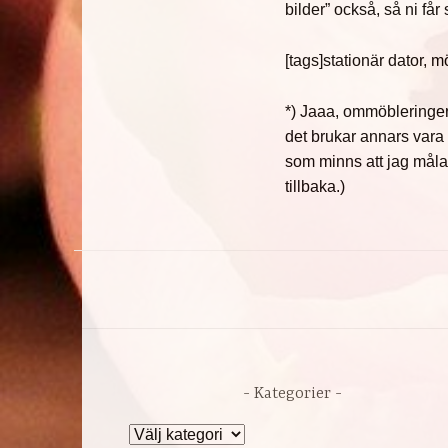
bilder” också, så ni får 
[tags]stationär dator, 
*) Jaaa, ommöbleringen k
det brukar annars vara
som minns att jag mål
tillbaka.)
Kategorier
Kategorier