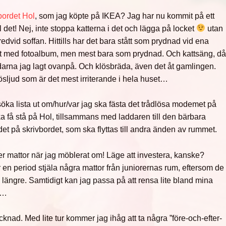
bordet Hol
, som jag köpte på IKEA? Jag har nu kommit på ett
det! Nej, inte stoppa katterna i det och lägga på locket
utan
dvid soffan. Hittills har det bara stått som prydnad vid ena
llt med fotoalbum, men mest bara som prydnad. Och kattsäng, d
arna jag lagt ovanpå. Och klösbräda, även det åt gamlingen.
lösljud som är det mest irriterande i hela huset…
rsöka lista ut om/hur/var jag ska fästa det trådlösa modemet på
a få stå på Hol, tillsammans med laddaren till den bärbara
 det på skrivbordet, som ska flyttas till andra änden av rummet.
er mattor när jag möblerat om! Läge att investera, kanske?
er en period stjäla några mattor från juniorernas rum, eftersom de
längre. Samtidigt kan jag passa på att rensa lite bland mina
t…
ecknad. Med lite tur kommer jag ihåg att ta några ”före-och-efter-