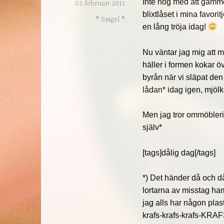
Inte nog med att gammel
02 februari 2011
blixtlåset i mina favor
* Snigel *
en lång tröja idag!
Nu väntar jag mig att m
häller i formen kokar ö
byrån när vi släpat den
lådan* idag igen, mjölke
Men jag tror ommöbleri
själv*
[tags]dålig dag[/tags]
*) Det händer då och d
lortarna av misstag ham
jag alls har någon plas
krafs-krafs-krafs-KRAF