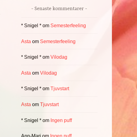
Senaste kommentarer
* Snigel *
om
Semesterfeeling
Asta
om
Semesterfeeling
* Snigel *
om
Vilodag
Asta
om
Vilodag
* Snigel *
om
Tjuvstart
Asta
om
Tjuvstart
* Snigel *
om
Ingen puff
r
Ann-Mari
om
Ingen puff