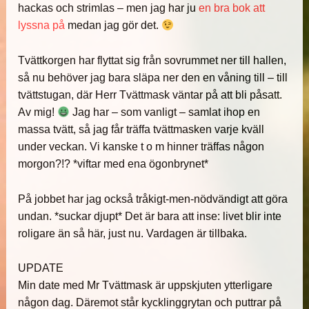
hackas och strimlas – men jag har ju
en bra bok att
lyssna på
medan jag gör det.
Tvättkorgen har flyttat sig från sovrummet ner till hallen,
så nu behöver jag bara släpa ner den en våning till – till
tvättstugan, där Herr Tvättmask väntar på att bli påsatt.
Av mig!
Jag har – som vanligt – samlat ihop en
massa tvätt, så jag får träffa tvättmasken varje kväll
under veckan. Vi kanske t o m hinner träffas någon
morgon?!? *viftar med ena ögonbrynet*
På jobbet har jag också tråkigt-men-nödvändigt att göra
undan. *suckar djupt* Det är bara att inse: livet blir inte
roligare än så här, just nu. Vardagen är tillbaka.
UPDATE
Min date med Mr Tvättmask är uppskjuten ytterligare
någon dag. Däremot står kycklinggrytan och puttrar på