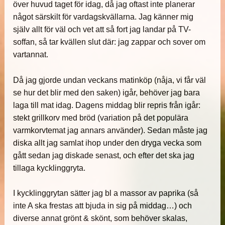
över huvud taget för idag, då jag oftast inte planerar
något särskilt för vardagskvällarna. Jag känner mig
själv allt för väl och vet att så fort jag landar på TV-
soffan, så tar kvällen slut där: jag zappar och sover om
vartannat.
Då jag gjorde undan veckans matinköp (nåja, vi får väl
se hur det blir med den saken) igår, behöver jag bara
laga till mat idag. Dagens middag blir repris från igår:
stekt grillkorv med bröd (variation på det populära
varmkorvtemat jag annars använder). Sedan måste jag
diska allt jag samlat ihop under den dryga vecka som
gått sedan jag diskade senast, och efter det ska jag
tillaga kycklinggryta.
I kycklinggrytan sätter jag bl a massor av paprika (så
inte A ska frestas att bjuda in sig på middag…) och
diverse annat grönt & skönt, som behöver skalas,