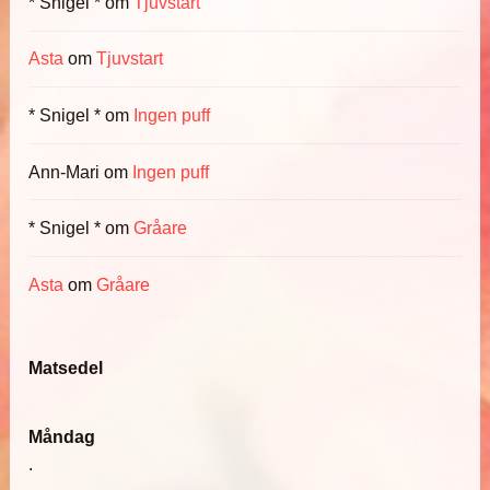
* Snigel *
om
Tjuvstart
Asta
om
Tjuvstart
* Snigel *
om
Ingen puff
Ann-Mari
om
Ingen puff
* Snigel *
om
Gråare
Asta
om
Gråare
Matsedel
Måndag
.