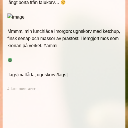
långt borta från falukorv…
Mmmm, min lunchlåda imorgon: ugnskorv med ketchup,
finsk senap och massor av prästost. Hemgjort mos som
kronan på verket. Yammi!
[tags]matlåda, ugnskorv[/tags]
4 kommentarer