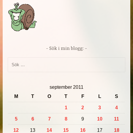
Sök i min blogg:
Sök
efter:
september 2011
M
T
O
T
F
L
S
1
2
3
4
5
6
7
8
9
10
11
12
13
14
15
16
17
18