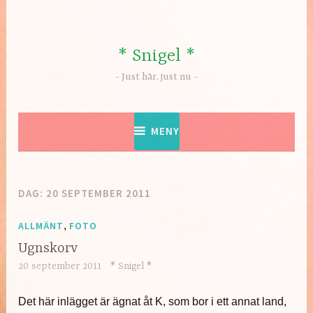
Hoppa
till
innehåll
* Snigel *
Just här, just nu
MENY
DAG:
20 SEPTEMBER 2011
ALLMÄNT
,
FOTO
Ugnskorv
20 september 2011
* Snigel *
Det här inlägget är ägnat åt K, som bor i ett annat land,