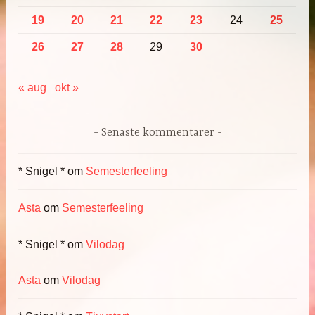
19
20
21
22
23
24
25
26
27
28
29
30
« aug
okt »
Senaste kommentarer
* Snigel *
om
Semesterfeeling
Asta
om
Semesterfeeling
* Snigel *
om
Vilodag
Asta
om
Vilodag