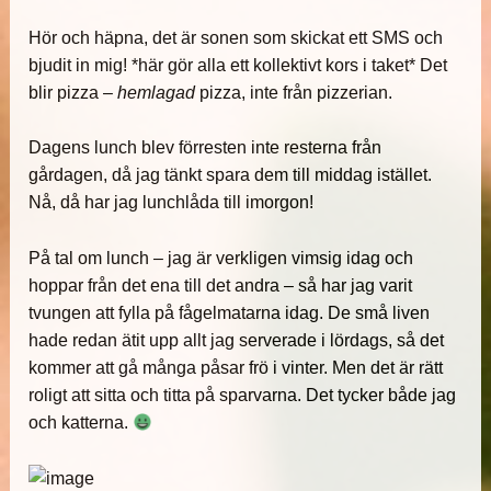
Hör och häpna, det är sonen som skickat ett SMS och
bjudit in mig! *här gör alla ett kollektivt kors i taket* Det
blir pizza –
hemlagad
pizza, inte från pizzerian.
Dagens lunch blev förresten inte resterna från
gårdagen, då jag tänkt spara dem till middag istället.
Nå, då har jag lunchlåda till imorgon!
På tal om lunch – jag är verkligen vimsig idag och
hoppar från det ena till det andra – så har jag varit
tvungen att fylla på fågelmatarna idag. De små liven
hade redan ätit upp allt jag serverade i lördags, så det
kommer att gå många påsar frö i vinter. Men det är rätt
roligt att sitta och titta på sparvarna. Det tycker både jag
och katterna.