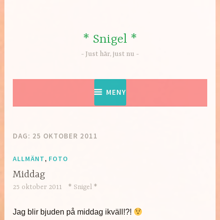
Hoppa
till
innehåll
* Snigel *
Just här, just nu
MENY
DAG:
25 OKTOBER 2011
ALLMÄNT
,
FOTO
Middag
25 oktober 2011
* Snigel *
Jag blir bjuden på middag ikväll!?!