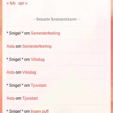
« feb
apr »
Senaste kommentarer
* Snigel *
om
Semesterfeeling
Asta
om
Semesterfeeling
* Snigel *
om
Vilodag
Asta
om
Vilodag
* Snigel *
om
Tjuvstart
Asta
om
Tjuvstart
* Snigel *
om
Ingen puff