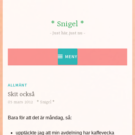
Hoppa
till
innehåll
* Snigel *
Just här, just nu
MENY
ALLMÄNT
Skit också
05 mars 2012
* Snigel *
Bara för att det är måndag, så:
upptäckte jag att min avdelning har kaffevecka