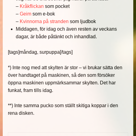
–
Kråkflickan
som pocket
–
Geim
som e-bok
–
Kvinnorna på stranden
som ljudbok
Middagen, för idag och även resten av veckans
dagar, är både påtänkt och inhandlad.
[tags]måndag, surpuppa[/tags]
*) Inte nog med att skylten är stor – vi brukar sätta den
över handtaget på maskinen, så den som försöker
öppna maskinen uppmärksammar skylten. Det har
funkat, fram tills idag.
**) Inte samma pucko som ställt skitiga koppar i den
rena disken.