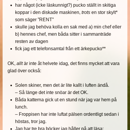
har något (icke läskunnigt?) pucko ställt in skitiga
koppar i den diskade maskinen,
trots
en stor skylt*
som säger ”RENT”
skulle jag behöva kolla en sak med a) min chef eller
b) hennes chef, men båda sitter i sammanträde
resten av dagen
fick jag ett telefonsamtal från ett ärkepucko**
OK,
allt
är inte åt helvete idag, det finns mycket att vara
glad över också:
Solen skiner, men det är lite kallt i luften ändå.
– Så länge det inte snöar är det OK.
Båda katterna gick ut en stund när jag var hem på
lunch.
– Froppisen har inte luftat pälsen ordentligt sedan i
höstas, tror jag.
Jag har tre bra böcker jag håller på att läsa: