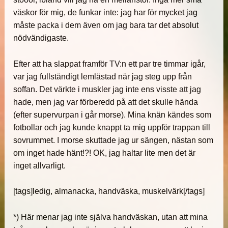
väskor för mig, de funkar inte: jag har för mycket jag
måste packa i dem även om jag bara tar det absolut
nödvändigaste.
Efter att ha slappat framför TV:n ett par tre timmar igår,
var jag fullständigt lemlästad när jag steg upp från
soffan. Det värkte i muskler jag inte ens visste att jag
hade, men jag var förberedd på att det skulle hända
(efter supervurpan i går morse). Mina knän kändes som
fotbollar och jag kunde knappt ta mig uppför trappan till
sovrummet. I morse skuttade jag ur sängen, nästan som
om inget hade hänt!?! OK, jag haltar lite men det är
inget allvarligt.
[tags]ledig, almanacka, handväska, muskelvärk[/tags]
*) Här menar jag inte själva handväskan, utan att mina