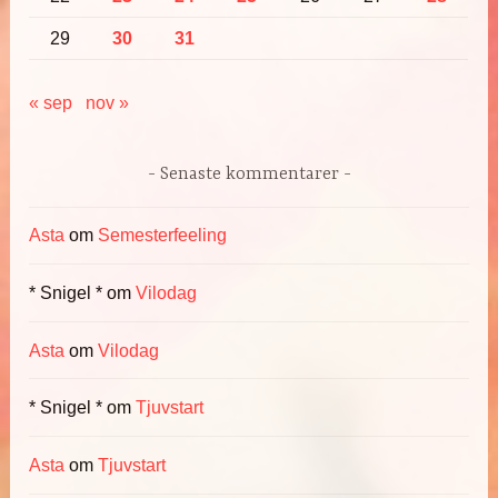
29
30
31
« sep
nov »
Senaste kommentarer
Asta
om
Semesterfeeling
* Snigel *
om
Vilodag
Asta
om
Vilodag
* Snigel *
om
Tjuvstart
Asta
om
Tjuvstart