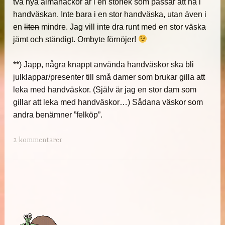
två nya almanackor är i en storlek som passar att ha i
handväskan. Inte bara i en stor handväska, utan även i
en
liten
mindre. Jag vill inte dra runt med en stor väska
jämt och ständigt. Ombyte förnöjer!
**) Japp, några knappt använda handväskor ska bli
julklappar/presenter till små damer som brukar gilla att
leka med handväskor. (Själv är jag en stor dam som
gillar att leka med handväskor…) Sådana väskor som
andra benämner ”felköp”.
2 kommentarer