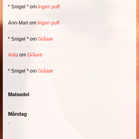
* Snigel *
om
Ingen puff
Ann-Mari
om
Ingen puff
* Snigel *
om
Gråare
Asta
om
Gråare
* Snigel *
om
Gråare
Matsedel
Måndag
.