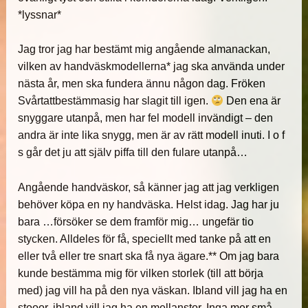
*lyssnar*
Jag tror jag har bestämt mig angående almanackan,
vilken av handväskmodellerna* jag ska använda under
nästa år, men ska fundera ännu någon dag. Fröken
Svårtattbestämmasig har slagit till igen.
Den ena är
snyggare utanpå, men har fel modell invändigt – den
andra är inte lika snygg, men är av rätt modell inuti. I o f
s går det ju att själv piffa till den fulare utanpå…
Angående handväskor, så känner jag att jag verkligen
behöver köpa en ny handväska. Helst idag. Jag har ju
bara …försöker se dem framför mig… ungefär tio
stycken. Alldeles för få, speciellt med tanke på att en
eller två eller tre snart ska få nya ägare.** Om jag bara
kunde bestämma mig för vilken storlek (till att börja
med) jag vill ha på den nya väskan. Ibland vill jag ha en
stooor, ibland vill jag ha en mellanstor. Inga mer små