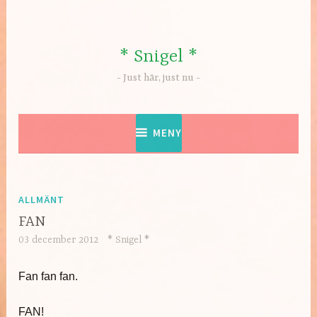
Hoppa
till
innehåll
* Snigel *
Just här, just nu
MENY
ALLMÄNT
FAN
03 december 2012
* Snigel *
Fan fan fan.
FAN!