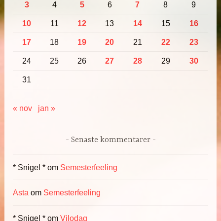
3
4
5
6
7
8
9
10
11
12
13
14
15
16
17
18
19
20
21
22
23
24
25
26
27
28
29
30
31
« nov
jan »
Senaste kommentarer
* Snigel *
om
Semesterfeeling
Asta
om
Semesterfeeling
* Snigel *
om
Vilodag