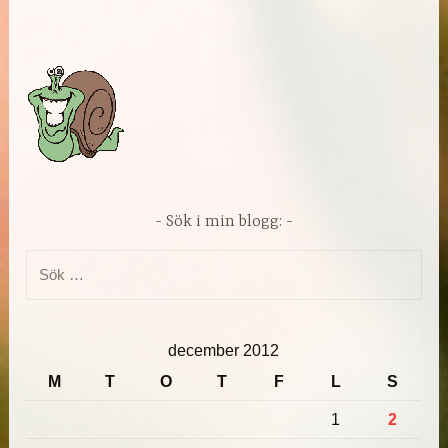
Sök i min blogg:
Sök
efter:
december 2012
M
T
O
T
F
L
S
1
2