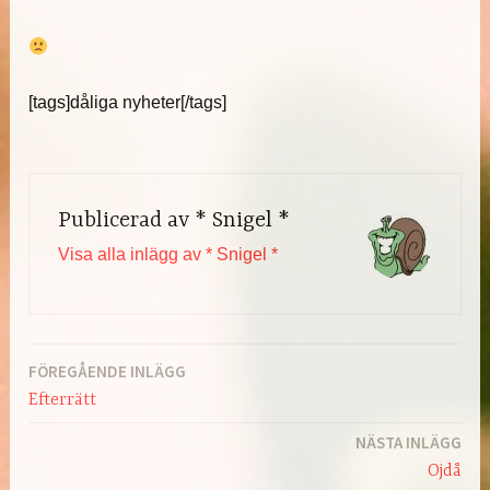
[tags]dåliga nyheter[/tags]
Publicerad av
* Snigel *
Visa alla inlägg av * Snigel *
FÖREGÅENDE INLÄGG
Inläggsnavigering
Efterrätt
NÄSTA INLÄGG
Ojdå