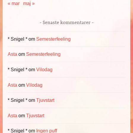
« mar
maj »
Senaste kommentarer
* Snigel *
om
Semesterfeeling
Asta
om
Semesterfeeling
* Snigel *
om
Vilodag
Asta
om
Vilodag
* Snigel *
om
Tjuvstart
Asta
om
Tjuvstart
* Snigel *
om
Ingen puff