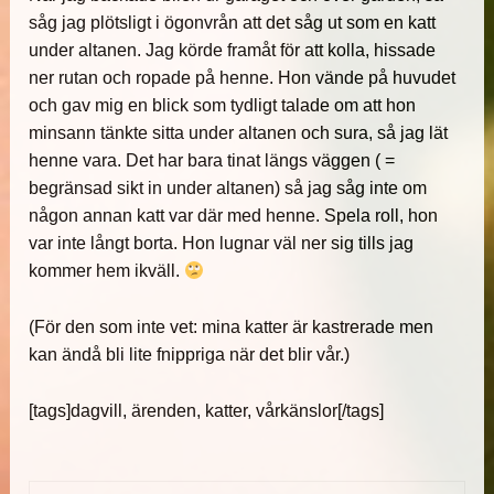
såg jag plötsligt i ögonvrån att det såg ut som en katt
under altanen. Jag körde framåt för att kolla, hissade
ner rutan och ropade på henne. Hon vände på huvudet
och gav mig en blick som tydligt talade om att hon
minsann tänkte sitta under altanen och sura, så jag lät
henne vara. Det har bara tinat längs väggen ( =
begränsad sikt in under altanen) så jag såg inte om
någon annan katt var där med henne. Spela roll, hon
var inte långt borta. Hon lugnar väl ner sig tills jag
kommer hem ikväll.
(För den som inte vet: mina katter är kastrerade men
kan ändå bli lite fnippriga när det blir vår.)
[tags]dagvill, ärenden, katter, vårkänslor[/tags]