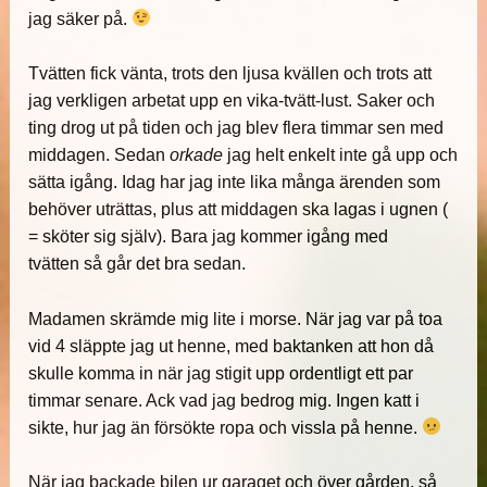
jag säker på.
Tvätten fick vänta, trots den ljusa kvällen och trots att
jag verkligen arbetat upp en vika-tvätt-lust. Saker och
ting drog ut på tiden och jag blev flera timmar sen med
middagen. Sedan
orkade
jag helt enkelt inte gå upp och
sätta igång. Idag har jag inte lika många ärenden som
behöver uträttas, plus att middagen ska lagas i ugnen (
= sköter sig själv). Bara jag kommer igång med
tvätten så går det bra sedan.
Madamen skrämde mig lite i morse. När jag var på toa
vid 4 släppte jag ut henne, med baktanken att hon då
skulle komma in när jag stigit upp ordentligt ett par
timmar senare. Ack vad jag bedrog mig. Ingen katt i
sikte, hur jag än försökte ropa och vissla på henne.
När jag backade bilen ur garaget och över gården, så