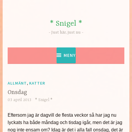
Hoppa
till
innehåll
* Snigel *
Just här, just nu
MENY
ALLMÄNT
,
KATTER
Onsdag
03 april 2013
* Snigel *
Eftersom jag är dagvill de flesta veckor så har jag nu
lyckats ha både måndag och tisdag igår, men det är jag
nog inte ensam om? Idag är det i alla fall onsdag, det är