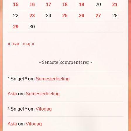
15
16
17
18
19
20
21
22
23
24
25
26
27
28
29
30
« mar
maj »
Senaste kommentarer
* Snigel *
om
Semesterfeeling
Asta
om
Semesterfeeling
* Snigel *
om
Vilodag
Asta
om
Vilodag