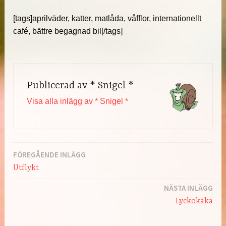
[tags]aprilväder, katter, matlåda, våfflor, internationellt
café, bättre begagnad bil[/tags]
Publicerad av
* Snigel *
Visa alla inlägg av * Snigel *
FÖREGÅENDE INLÄGG
Inläggsnavigering
Utflykt
NÄSTA INLÄGG
Lyckokaka