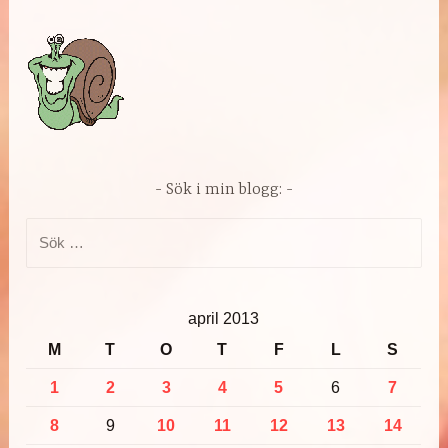
Sök i min blogg:
Sök
efter:
april 2013
M
T
O
T
F
L
S
1
2
3
4
5
6
7
8
9
10
11
12
13
14