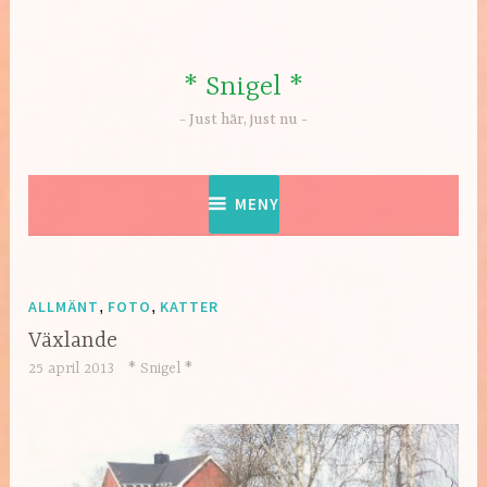
Hoppa
till
innehåll
* Snigel *
Just här, just nu
MENY
ALLMÄNT
,
FOTO
,
KATTER
Växlande
25 april 2013
* Snigel *