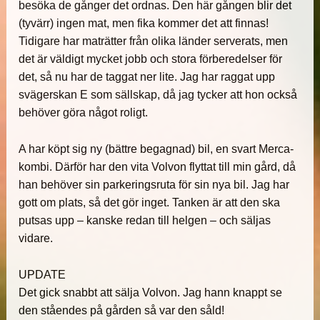
besöka de gånger det ordnas. Den här gången blir det
(tyvärr) ingen mat, men fika kommer det att finnas!
Tidigare har maträtter från olika länder serverats, men
det är väldigt mycket jobb och stora förberedelser för
det, så nu har de taggat ner lite. Jag har raggat upp
svägerskan E som sällskap, då jag tycker att hon också
behöver göra något roligt.
A har köpt sig ny (bättre begagnad) bil, en svart Merca-
kombi. Därför har den vita Volvon flyttat till min gård, då
han behöver sin parkeringsruta för sin nya bil. Jag har
gott om plats, så det gör inget. Tanken är att den ska
putsas upp – kanske redan till helgen – och säljas
vidare.
UPDATE
Det gick snabbt att sälja Volvon. Jag hann knappt se
den ståendes på gården så var den såld!