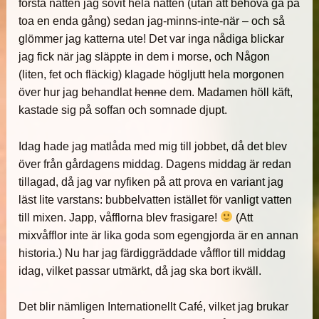
första natten jag sovit hela natten (utan att behöva gå på
toa en enda gång) sedan jag-minns-inte-när – och så
glömmer jag katterna ute! Det var inga nådiga blickar
jag fick när jag släppte in dem i morse, och Någon
(liten, fet och fläckig) klagade högljutt hela morgonen
över hur jag behandlat
henne
dem. Madamen höll käft,
kastade sig på soffan och somnade djupt.
Idag hade jag matlåda med mig till jobbet, då det blev
över från gårdagens middag. Dagens middag är redan
tillagad, då jag var nyfiken på att prova en variant jag
läst lite varstans: bubbelvatten istället för vanligt vatten
till mixen. Japp, våfflorna blev frasigare!
(Att
mixvåfflor inte är lika goda som egengjorda är en annan
historia.) Nu har jag färdiggräddade våfflor till middag
idag, vilket passar utmärkt, då jag ska bort ikväll.
Det blir nämligen Internationellt Café, vilket jag brukar