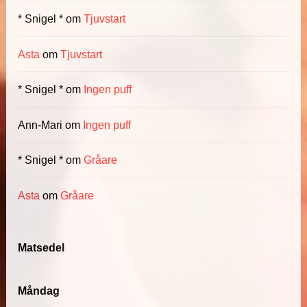
* Snigel *
om
Tjuvstart
Asta
om
Tjuvstart
* Snigel *
om
Ingen puff
Ann-Mari
om
Ingen puff
* Snigel *
om
Gråare
Asta
om
Gråare
Matsedel
Måndag