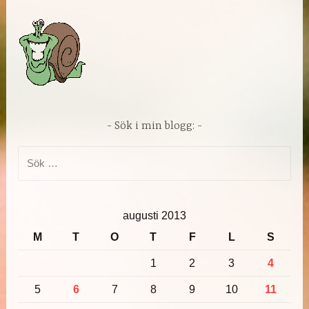
Sök i min blogg:
Sök
efter:
augusti 2013
M
T
O
T
F
L
S
1
2
3
4
5
6
7
8
9
10
11