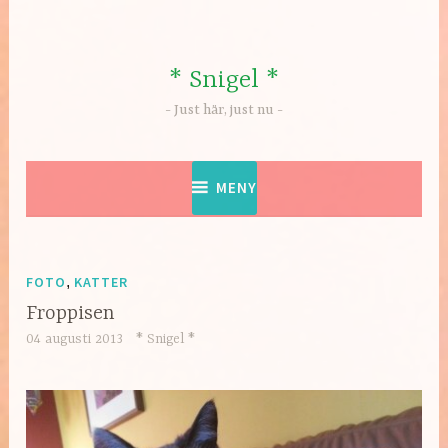
Hoppa
till
innehåll
* Snigel *
Just här, just nu
MENY
FOTO
,
KATTER
Froppisen
04 augusti 2013
* Snigel *