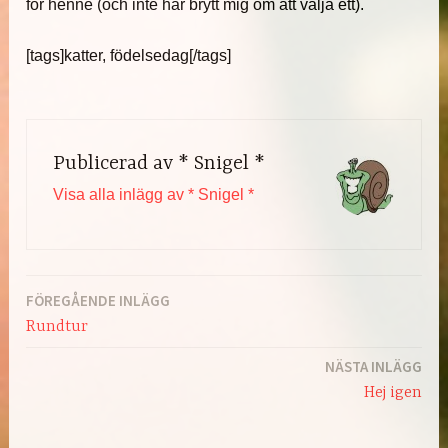
för henne (och inte har brytt mig om att välja ett).
[tags]katter, födelsedag[/tags]
Publicerad av
* Snigel *
Visa alla inlägg av * Snigel *
FÖREGÅENDE INLÄGG
Inläggsnavigering
Rundtur
NÄSTA INLÄGG
Hej igen