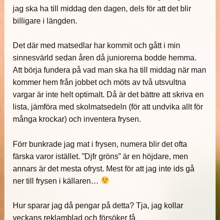
jag ska ha till middag den dagen, dels för att det blir
billigare i längden.
Det där med matsedlar har kommit och gått i min
sinnesvärld sedan åren då juniorerna bodde hemma.
Att börja fundera på vad man ska ha till middag när man
kommer hem från jobbet och möts av två utsvultna
vargar är inte helt optimalt. Då är det bättre att skriva en
lista, jämföra med skolmatsedeln (för att undvika allt för
många krockar) och inventera frysen.
Förr bunkrade jag mat i frysen, numera blir det ofta
färska varor istället. ”Djfr gröns” är en höjdare, men
annars är det mesta ofryst. Mest för att jag inte ids gå
ner till frysen i källaren…
Hur sparar jag då pengar på detta? Tja, jag kollar
veckans reklamblad och försöker få