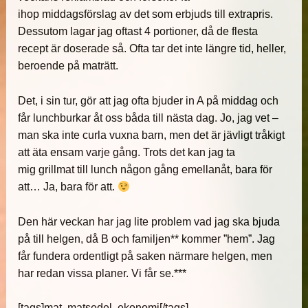
ihop middagsförslag av det som erbjuds till extrapris.
Dessutom lagar jag oftast 4 portioner, då de flesta
recept är doserade så. Ofta tar det inte längre tid, heller,
beroende på maträtt.
Det, i sin tur, gör att jag ofta bjuder in A på middag och
får lunchburkar åt oss båda till nästa dag. Jo, jag vet –
man ska inte curla vuxna barn, men det är jävligt tråkigt
att äta ensam varje gång. Trots det kan jag ta
mig grillmat till lunch någon gång emellanåt, bara för
att… Ja, bara för att.
Den här veckan har jag lite problem vad jag ska bjuda
på till helgen, då B och familjen** kommer ”hem”. Jag
får fundera ordentligt på saken närmare helgen, men
har redan vissa planer. Vi får se.***
[tags]mat, matsedel, ekonomi[/tags]