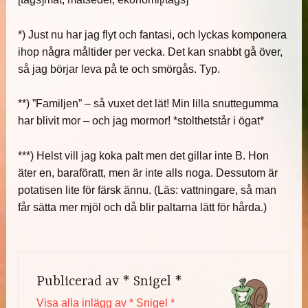
*) Just nu har jag flyt och fantasi, och lyckas komponera
ihop några måltider per vecka. Det kan snabbt gå över,
så jag börjar leva på te och smörgås. Typ.
**) ”Familjen” – så vuxet det lät! Min lilla snuttegumma
har blivit mor – och jag mormor! *stolthetstår i ögat*
***) Helst vill jag koka palt men det gillar inte B. Hon
äter en, baraföratt, men är inte alls noga. Dessutom är
potatisen lite för färsk ännu. (Läs: vattningare, så man
får sätta mer mjöl och då blir paltarna lätt för hårda.)
Publicerad av
* Snigel *
Visa alla inlägg av * Snigel *