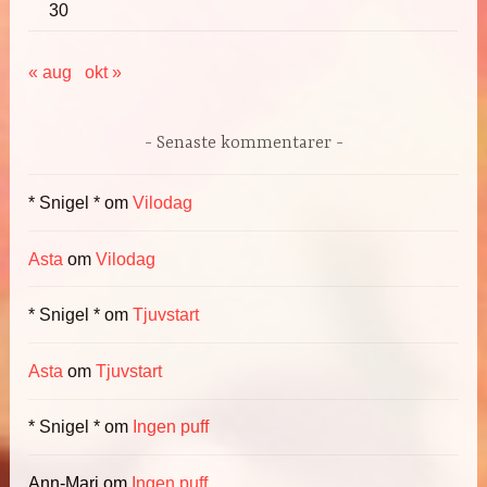
30
« aug
okt »
Senaste kommentarer
* Snigel *
om
Vilodag
Asta
om
Vilodag
* Snigel *
om
Tjuvstart
Asta
om
Tjuvstart
* Snigel *
om
Ingen puff
Ann-Mari
om
Ingen puff