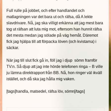
Full rulle på jobbet, och efter handlandet och
matlagningen var det bara ut och räfsa, då A lekte
slavdrivare. Nå, jag ska villigt erkänna att jag mest bara
tog ut räfsan att luta mig mot, eftersom han hunnit räfsa
det mesta medan jag sölade på väg hemåt. Däremot
fick jag hjälpa till att förpacka löven (och kvistarna) i
säckar.
När jag till slut fick gå in, föll jag i djup sömn framför
TV:n. Så djup att jag inte hörde telefonen ringa – B ville
ju lämna direktrapport från BB. Nå, hon ringer väl ikväll
istället, och då ska jag hålla mig vaken.
[tags]handla, matsedel, räfsa löv, sömn[/tags]