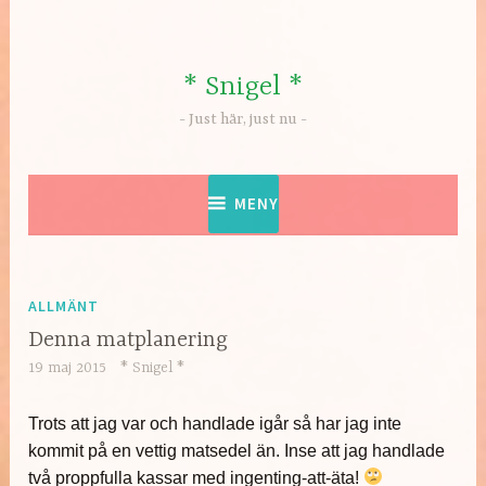
Hoppa
till
innehåll
* Snigel *
Just här, just nu
MENY
ALLMÄNT
Denna matplanering
19 maj 2015
* Snigel *
Trots att jag var och handlade igår så har jag inte
kommit på en vettig matsedel än. Inse att jag handlade
två proppfulla kassar med ingenting-att-äta!