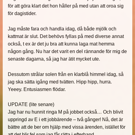
för att göra klart det hon håller på med utan att oroa sig
för dagistider.
Jag måste fara och handla idag, då både mjölk och
kattmat är slut. Det behövs fyllas på med diverse annat
också, t ex är det ju bra att kunna laga mat hemma
någon gång. Nu har det varit en del rännande för mig de
senaste dagarna, så jag har ätit mycket ute.
Dessutom strålar solen från en klarblå himmel idag, så
jag ska sätta igång med tvätten. Hipp hipp, hurra.
Yeeey. Entusiasmen flödar.
UPDATE (lite senare)
Jag har nu hunnit ringa M på jobbet också… Och blivit
uppringd av E i ett jobbärende – två gånger! Nå, det är
bättre att de ber om hjälp med vissa ärenden, istället för
att det blir fel som jag får rätta i efterhand.