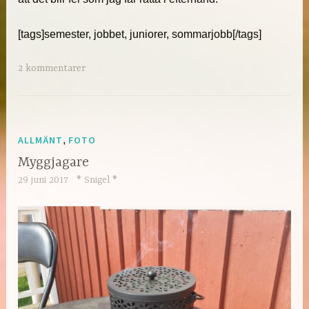
[tags]semester, jobbet, juniorer, sommarjobb[/tags]
2 kommentarer
ALLMÄNT
,
FOTO
Myggjagare
29 juni 2017
* Snigel *