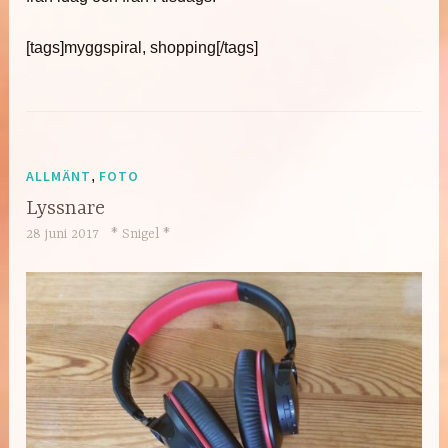
[tags]myggspiral, shopping[/tags]
ALLMÄNT
,
FOTO
Lyssnare
28 juni 2017
* Snigel *