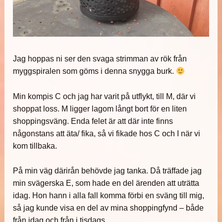
Jag hoppas ni ser den svaga strimman av rök från
myggspiralen som göms i denna snygga burk.
Min kompis C och jag har varit på utflykt, till M, där vi
shoppat loss. M ligger lagom långt bort för en liten
shoppingsväng. Enda felet är att där inte finns
någonstans att äta/ fika, så vi fikade hos C och I när vi
kom tillbaka.
På min väg därirån behövde jag tanka. Då träffade jag
min svägerska E, som hade en del ärenden att uträtta
idag. Hon hann i alla fall komma förbi en sväng till mig,
så jag kunde visa en del av mina shoppingfynd – både
från idag och från i tisdags.