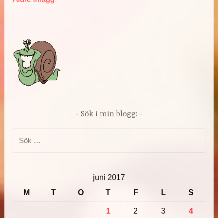
Inläggsnavigering
Sök i min blogg:
Sök
efter:
juni 2017
M
T
O
T
F
L
S
1
2
3
4