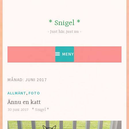
Hoppa
till
innehåll
* Snigel *
Just här, just nu
MENY
MÅNAD:
JUNI 2017
ALLMÄNT
,
FOTO
Ännu en katt
30 juni 2017
* Snigel *