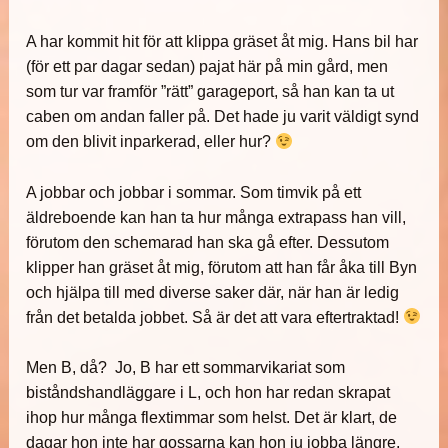
A har kommit hit för att klippa gräset åt mig. Hans bil har
(för ett par dagar sedan) pajat här på min gård, men
som tur var framför ”rätt” garageport, så han kan ta ut
caben om andan faller på. Det hade ju varit väldigt synd
om den blivit inparkerad, eller hur?
A jobbar och jobbar i sommar. Som timvik på ett
äldreboende kan han ta hur många extrapass han vill,
förutom den schemarad han ska gå efter. Dessutom
klipper han gräset åt mig, förutom att han får åka till Byn
och hjälpa till med diverse saker där, när han är ledig
från det betalda jobbet. Så är det att vara eftertraktad!
Men B, då? Jo, B har ett sommarvikariat som
biståndshandläggare i L, och hon har redan skrapat
ihop hur många flextimmar som helst. Det är klart, de
dagar hon inte har gossarna kan hon ju jobba längre,