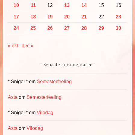
10
11
12
13
14
15
16
17
18
19
20
21
22
23
24
25
26
27
28
29
30
« okt
dec »
Senaste kommentarer
* Snigel *
om
Semesterfeeling
Asta
om
Semesterfeeling
* Snigel *
om
Vilodag
Asta
om
Vilodag