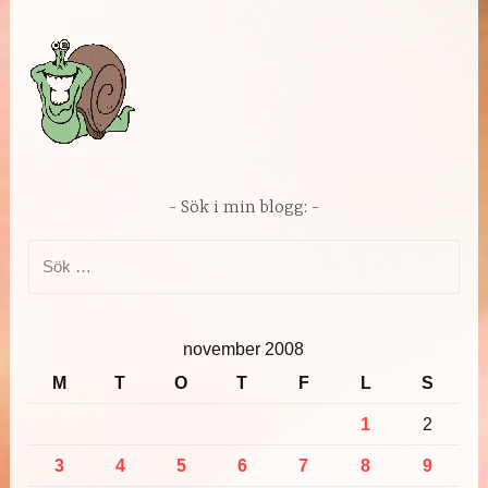
Sök i min blogg:
Sök
efter:
november 2008
M
T
O
T
F
L
S
1
2
3
4
5
6
7
8
9