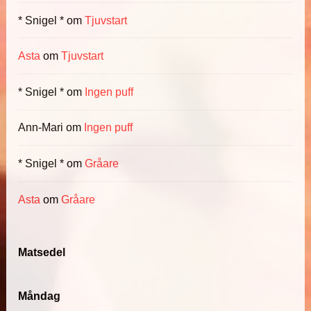
* Snigel *
om
Tjuvstart
Asta
om
Tjuvstart
* Snigel *
om
Ingen puff
Ann-Mari
om
Ingen puff
* Snigel *
om
Gråare
Asta
om
Gråare
Matsedel
Måndag