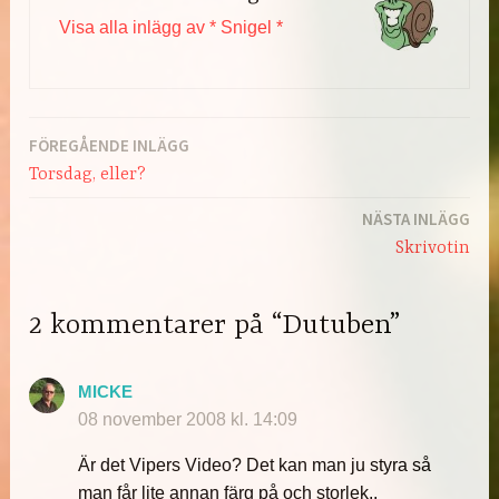
Visa alla inlägg av * Snigel *
FÖREGÅENDE INLÄGG
Inläggsnavigering
Torsdag, eller?
NÄSTA INLÄGG
Skrivotin
2 kommentarer på “Dutuben”
MICKE
08 november 2008 kl. 14:09
Är det Vipers Video? Det kan man ju styra så
man får lite annan färg på och storlek..