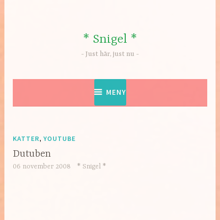
Hoppa
till
innehåll
* Snigel *
Just här, just nu
MENY
KATTER
,
YOUTUBE
Dutuben
06 november 2008
* Snigel *