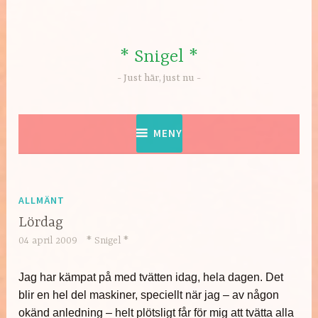
Hoppa
till
innehåll
* Snigel *
Just här, just nu
MENY
ALLMÄNT
Lördag
04 april 2009
* Snigel *
Jag har kämpat på med tvätten idag, hela dagen. Det
blir en hel del maskiner, speciellt när jag – av någon
okänd anledning – helt plötsligt får för mig att tvätta alla