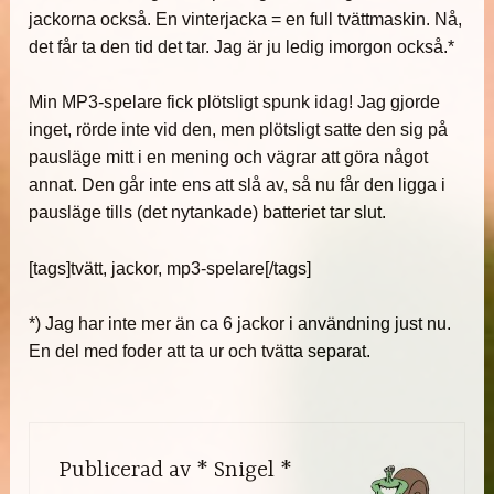
jackorna också. En vinterjacka = en full tvättmaskin. Nå,
det får ta den tid det tar. Jag är ju ledig imorgon också.*
Min MP3-spelare fick plötsligt spunk idag! Jag gjorde
inget, rörde inte vid den, men plötsligt satte den sig på
pausläge mitt i en mening och vägrar att göra något
annat. Den går inte ens att slå av, så nu får den ligga i
pausläge tills (det nytankade) batteriet tar slut.
[tags]tvätt, jackor, mp3-spelare[/tags]
*) Jag har inte mer än ca 6 jackor i användning just nu.
En del med foder att ta ur och tvätta separat.
Publicerad av
* Snigel *