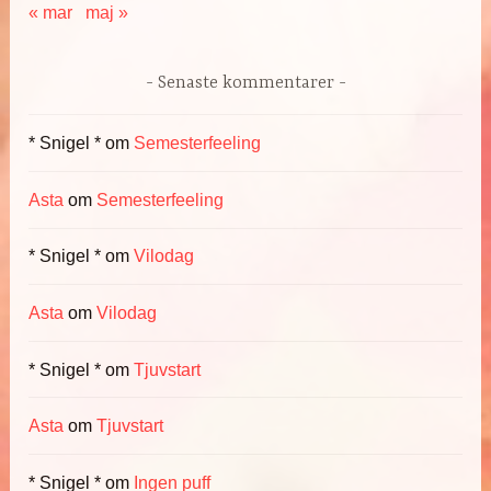
« mar
maj »
Senaste kommentarer
* Snigel *
om
Semesterfeeling
Asta
om
Semesterfeeling
* Snigel *
om
Vilodag
Asta
om
Vilodag
* Snigel *
om
Tjuvstart
Asta
om
Tjuvstart
* Snigel *
om
Ingen puff