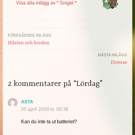
Visa alla inlägg av * Snigel *
FÖREGÅENDE INLÄGG
Inläggsnavigering
Måsten och borden
NÄSTA INLÄGG
Diverse
2 kommentarer på “Lördag”
ASTA
05 april 2009 kl. 09:36
Kan du inte ta ut batteriet?