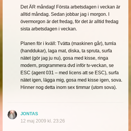
Det ÄR måndag! Första arbetsdagen i veckan är
alltid måndag. Sedan jobbar jag i morgon. I
övermorgon är det fredag, för det är alltid fredag
sista arbetsdagen i veckan.
Planen för i kväll: Tvätta (maskinen går), tumla
(handdukar), laga mat, diska, ta spruta, surfa
nätet (gör jag ju nu), gosa med kisse, ringa
modern, programmera dvd inför tv-veckan, se
ESC (agent 031 – med licens att se ESC), surfa
nätet igen, lägga mig, gosa med kisse igen, sova.
Hinner nog detta inom sex timmar (utom sova).
JONTAS
12 maj 2009 kl. 23:26