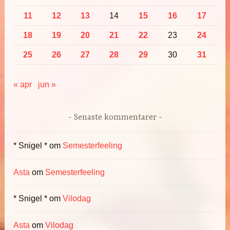
11
12
13
14
15
16
17
18
19
20
21
22
23
24
25
26
27
28
29
30
31
« apr
jun »
Senaste kommentarer
* Snigel *
om
Semesterfeeling
Asta
om
Semesterfeeling
* Snigel *
om
Vilodag
Asta
om
Vilodag