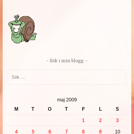
Sök i min blogg:
Sök
efter:
maj 2009
M
T
O
T
F
L
S
1
2
3
4
5
6
7
8
9
10