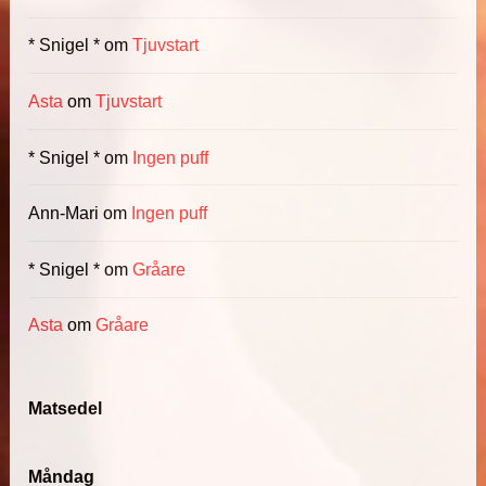
* Snigel *
om
Tjuvstart
Asta
om
Tjuvstart
* Snigel *
om
Ingen puff
Ann-Mari
om
Ingen puff
* Snigel *
om
Gråare
Asta
om
Gråare
Matsedel
Måndag