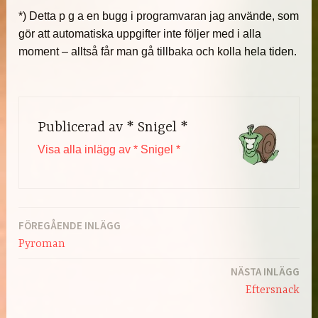
*) Detta p g a en bugg i programvaran jag använde, som
gör att automatiska uppgifter inte följer med i alla
moment – alltså får man gå tillbaka och kolla hela tiden.
Publicerad av
* Snigel *
Visa alla inlägg av * Snigel *
FÖREGÅENDE INLÄGG
Inläggsnavigering
Pyroman
NÄSTA INLÄGG
Eftersnack