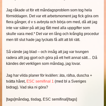
Jag råkade ut för ett måndagsproblem som tog hela
förmiddagen. Det var ett arbetsmoment jag fick göra om
flera gånger, d v s avbryta och börja om med, då att jag
inte var säker på att jag fått med alla uppgifter som
skulle vara med.* Det var en lång och krånglig procedur
men till slut hade jag lyckats få allt att bli rätt.
Så vände jag blad – och insåg att jag var tvungen
radera allt jag gjort och göra på ett helt annat sätt… Då
kändes det verkligen som måndag, jag lovar.
Jag har vilda planer för kvällen: äta, räfsa, duscha +
tvätta håret,
ESC semifinal 1
(med bl a Sveriges
bidrag). Vad ska ni göra?
[tags]måndag, tisdag, ESC semifinal[/tags]