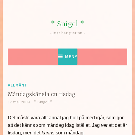
Hoppa
till
innehåll
* Snigel *
Just här, just nu
MENY
ALLMÄNT
Måndagskänsla en tisdag
12 maj 2009
* Snigel *
Det måste vara allt annat jag höll på med igår, som gör
att det känns som måndag idag istället. Jag
vet
att det är
tisdag, men det
känns
som måndag.