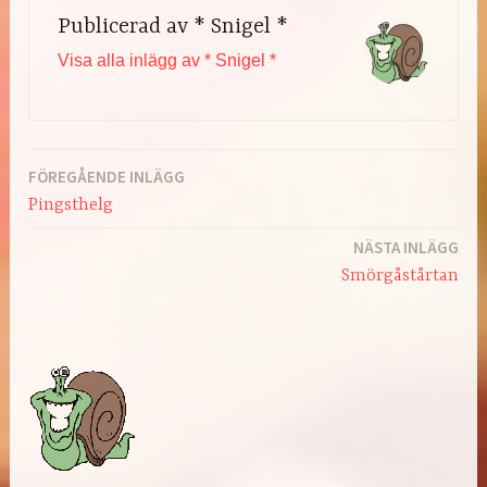
Publicerad av
* Snigel *
Visa alla inlägg av * Snigel *
FÖREGÅENDE INLÄGG
Inläggsnavigering
Pingsthelg
NÄSTA INLÄGG
Smörgåstårtan