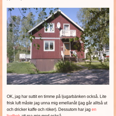
OK, jag har suttit en timme på ljugarbänken också. Lite
frisk luft måste jag unna mig emellanåt (jag går alltså ut
och dricker kaffe och röker). Dessutom har jag
en
ljudbok
att roa mig med också.