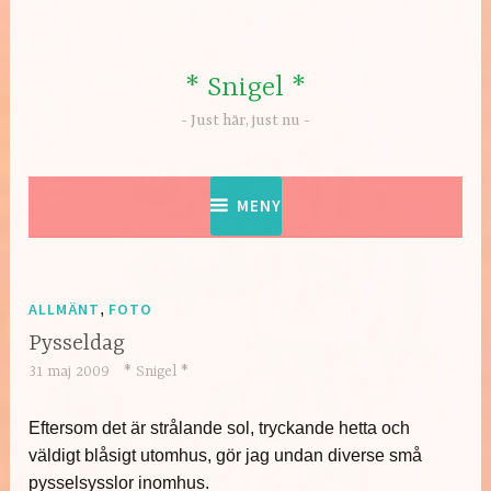
Hoppa
till
innehåll
* Snigel *
Just här, just nu
MENY
ALLMÄNT
,
FOTO
Pysseldag
31 maj 2009
* Snigel *
Eftersom det är strålande sol, tryckande hetta och
väldigt blåsigt utomhus, gör jag undan diverse små
pysselsysslor inomhus.