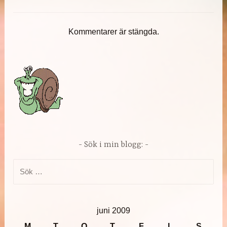
Kommentarer är stängda.
Sök i min blogg:
Sök
efter:
juni 2009
M
T
O
T
F
L
S