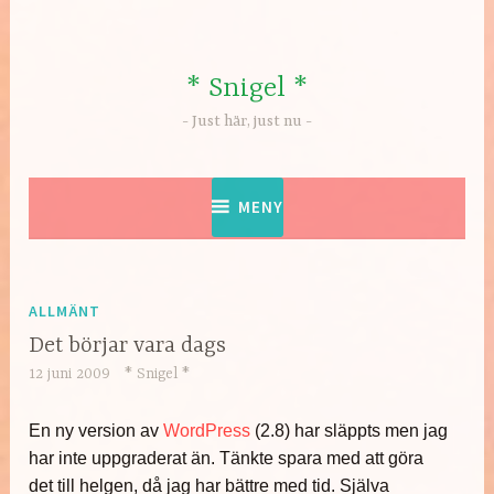
Hoppa
till
innehåll
* Snigel *
Just här, just nu
MENY
ALLMÄNT
Det börjar vara dags
12 juni 2009
* Snigel *
En ny version av
WordPress
(2.8) har släppts men jag
har inte uppgraderat än. Tänkte spara med att göra
det till helgen, då jag har bättre med tid. Själva