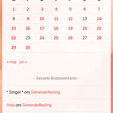
1
2
3
4
5
6
7
8
9
10
11
12
13
14
15
16
17
18
19
20
21
22
23
24
25
26
27
28
29
30
« maj
jul »
Senaste kommentarer
* Snigel *
om
Semesterfeeling
Asta
om
Semesterfeeling