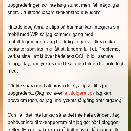
uppgraderingen tar inte lång stund, men ifall något går
snett… *luttrade läsare skakar sina huvuden*
Hittade idag ännu ett tips på hur man kan integrera sin
mobil med WP, så jag kommer igång med
mobilbloggningen. Jag har tidigare provat flera olika
varianter som jag inte fått att fungera fullt ut. Problemet
verkar sitta i att få över både text OCH bild i samma
inlägg. Jag har lyckats med text, men bilden har inte följt
med.
Tänkte spara med att prova det nya tipset tills jag
uppgraderat. (Jag har även
ett tidigare tips
jag kan
prova om igen, då jag inte lyckats få igång det tidigare.)
Och ifall det inte funkar så är det inte hela världen. Jag
behöver inte direktrapportera allt jag gör här i bloggen,
heller! (En del saker kan må bättre av att få mogna tills