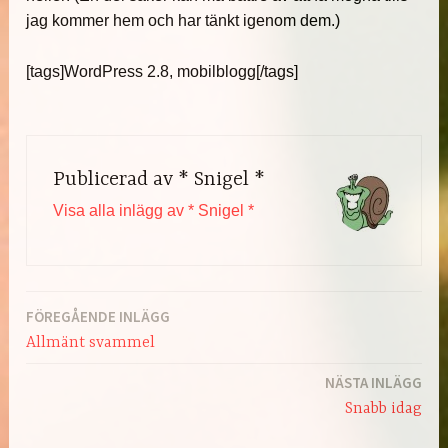
jag kommer hem och har tänkt igenom dem.)
[tags]WordPress 2.8, mobilblogg[/tags]
Publicerad av
* Snigel *
Visa alla inlägg av * Snigel *
FÖREGÅENDE INLÄGG
Inläggsnavigering
Allmänt svammel
NÄSTA INLÄGG
Snabb idag