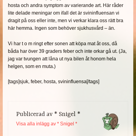
hosta och andra symptom av varierande art. Här råder
lite delade meningar om ifall det är svininfluensan vi
dragit på oss eller inte, men vi verkar klara oss rätt bra
här hemma. Ingen som behöver sjukhusvård – än.
Vi har t o m ringt efter sonen att köpa mat åt oss, då
båda har över 39 graders feber och inte orkar gå ut. (Ja,
jag var tvungen att låna ut nya bilen åt honom hela
helgen, som en muta.)
[tags]sjuk, feber, hosta, svininfluensa[/tags]
Publicerad av
* Snigel *
Visa alla inlägg av * Snigel *