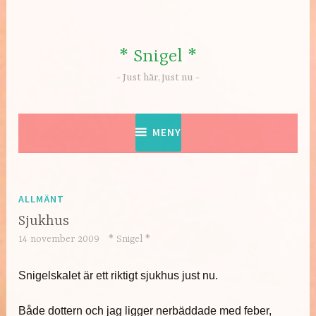
Hoppa
till
innehåll
* Snigel *
Just här, just nu
MENY
ALLMÄNT
Sjukhus
14 november 2009
* Snigel *
Snigelskalet är ett riktigt sjukhus just nu.
Både dottern och jag ligger nerbäddade med feber,