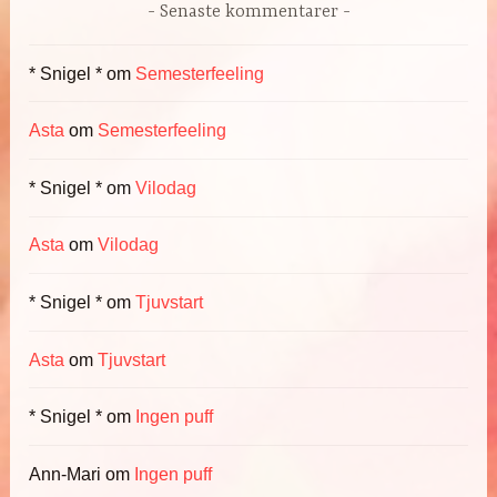
Senaste kommentarer
* Snigel *
om
Semesterfeeling
Asta
om
Semesterfeeling
* Snigel *
om
Vilodag
Asta
om
Vilodag
* Snigel *
om
Tjuvstart
Asta
om
Tjuvstart
* Snigel *
om
Ingen puff
Ann-Mari
om
Ingen puff