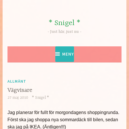
Hoppa
till
innehåll
* Snigel *
Just här, just nu
MENY
ALLMÄNT
Vägvisare
27 maj 2010
* Snigel *
Jag planerar för fullt för morgondagens shoppingrunda.
Först ska jag shoppa nya sommardäck till bilen, sedan
ska jag på IKEA. (Äntligen!!!)