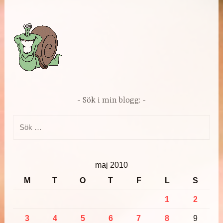
Sök i min blogg:
Sök
efter:
maj 2010
M
T
O
T
F
L
S
1
2
3
4
5
6
7
8
9