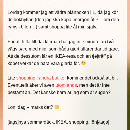
Lördag kommer jag att vädra plånboken i L, då jag kör
dit bokhyllan (den jag ska köpa imorgon åt B – om den
ryms i bilen…) samt shoppa lite åt mig själv.
För att hitta till däckfirman har jag inte mindre än
två
vägvisare med mig, som båda gjort affärer där tidigare.
Att de dessutom får en IKEA-resa och en tjejträff på
köpet verkar de bara vara glada för.
Lite
shopping
i
andra
butiker
kommer det också att bli.
Eventuellt åker vi även
utomlands
, men det är inte
bestämt än. Det kanske bara är jag som är sugen?
Lön idag – märks det?
[tags]nya sommardäck, IKEA, shopping, lön[/tags]