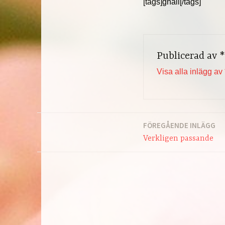
[tags]gnäll[/tags]
Publicerad av
*
Visa alla inlägg av 
FÖREGÅENDE INLÄGG
Inläggsnavigering
Verkligen passande