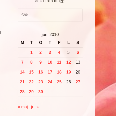
Sök i min blogg:
Sök
efter:
d
juni 2010
M
T
O
T
F
L
S
1
2
3
4
5
6
7
8
9
10
11
12
13
14
15
16
17
18
19
20
21
22
23
24
25
26
27
28
29
30
« maj
jul »