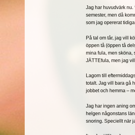
Jag har huvudvärk nu. *
semester, men då komme
som jag opererat tidig
På tal om tår, jag vill 
öppen tå (öppen tå dels
mina fula, men sköna, 
JÄTTEfula, men jag vill 
Lagom till eftermiddagska
totalt. Jag vill bara g
jobbet och hemma – men
Jag har ingen aning om 
helgen någonstans läng
snoring. Speciellt när j