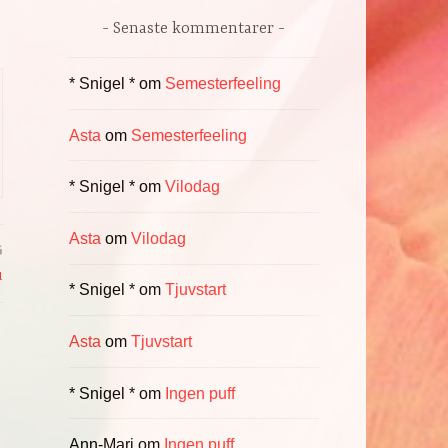
Senaste kommentarer
* Snigel *
om
Semesterfeeling
Asta
om
Semesterfeeling
* Snigel *
om
Vilodag
Asta
om
Vilodag
G
u
* Snigel *
om
Tjuvstart
Asta
om
Tjuvstart
* Snigel *
om
Ingen puff
Ann-Mari
om
Ingen puff