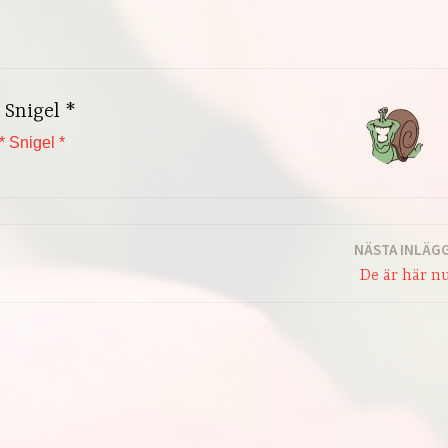
 Snigel *
* Snigel *
NÄSTA INLÄG
De är här n