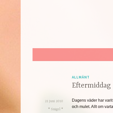
Hoppa
till
innehåll
ALLMÄNT
Eftermiddag
Dagens väder har varit
21 juni 2010
och mulet. Allt om vart
* Snigel *