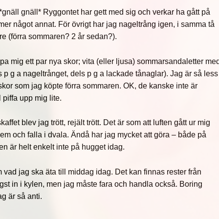
gnäll gnäll* Ryggontet har gett med sig och verkar ha gått på
r något annat. För övrigt har jag nageltrång igen, i samma tå
are (förra sommaren? 2 år sedan?).
köpa mig ett par nya skor; vita (eller ljusa) sommarsandaletter me
 p g a nageltrånget, dels p g a lackade tånaglar). Jag är så less
skor som jag köpte förra sommaren. OK, de kanske inte är
piffa upp mig lite.
ffet blev jag trött, rejält trött. Det är som att luften gått ur mig
å hem och falla i dvala. Ändå har jag mycket att göra – både på
 är helt enkelt inte på hugget idag.
vad jag ska äta till middag idag. Det kan finnas rester från
st in i kylen, men jag måste fara och handla också. Boring
ag är så anti.