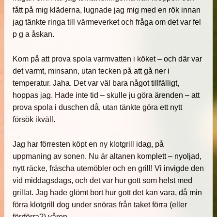
fått på mig kläderna, lugnade jag mig med en rök innan
jag tänkte ringa till värmeverket och fråga om det var fel
p g a åskan.
Kom på att prova spola varmvatten i köket – och där var
det varmt, minsann, utan tecken på att gå ner i
temperatur. Jaha. Det var väl bara något tillfälligt,
hoppas jag. Hade inte tid – skulle ju göra ärenden – att
prova spola i duschen då, utan tänkte göra ett nytt
försök ikväll.
Jag har förresten köpt en ny klotgrill idag, på
uppmaning av sonen. Nu är altanen komplett – nyoljad,
nytt räcke, fräscha utemöbler och en grill! Vi invigde den
vid middagsdags, och det var hur gott som helst med
grillat. Jag hade glömt bort hur gott det kan vara, då min
förra klotgrill dog under snöras från taket förra (eller
förrförra?) våren.