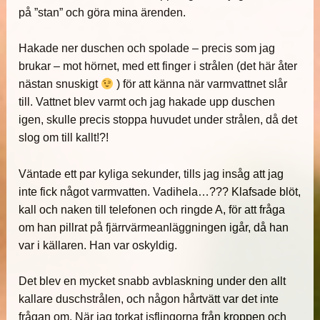
på ”stan” och göra mina ärenden.
Hakade ner duschen och spolade – precis som jag
brukar – mot hörnet, med ett finger i strålen (det här åter
nästan snuskigt
) för att känna när varmvattnet slår
till. Vattnet blev varmt och jag hakade upp duschen
igen, skulle precis stoppa huvudet under strålen, då det
slog om till kallt!?!
Väntade ett par kyliga sekunder, tills jag insåg att jag
inte fick något varmvatten. Vadihela…??? Klafsade blöt,
kall och naken till telefonen och ringde A, för att fråga
om han pillrat på fjärrvärmeanläggningen igår, då han
var i källaren. Han var oskyldig.
Det blev en mycket snabb avblaskning under den allt
kallare duschstrålen, och någon hårtvätt var det inte
frågan om. När jag torkat isflingorna från kroppen och