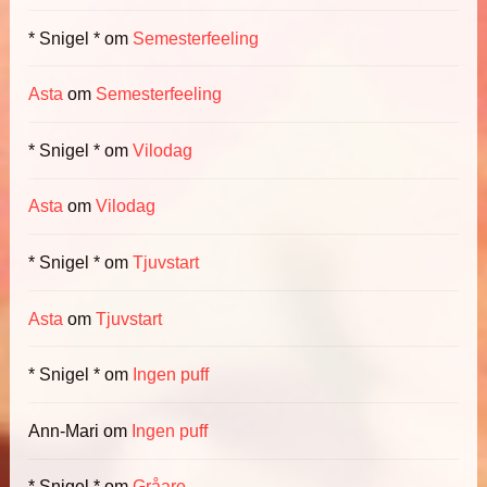
* Snigel *
om
Semesterfeeling
Asta
om
Semesterfeeling
* Snigel *
om
Vilodag
Asta
om
Vilodag
* Snigel *
om
Tjuvstart
Asta
om
Tjuvstart
* Snigel *
om
Ingen puff
Ann-Mari
om
Ingen puff
* Snigel *
om
Gråare