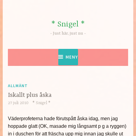
Hoppa
till
innehåll
* Snigel *
Just här, just nu
MENY
ALLMÄNT
Iskallt plus åska
27 juli 2010
* Snigel *
Väderprofeterna hade förutspått åska idag, men jag
hoppade glatt (OK, masade mig långsamt p g a ryggen)
in i duschen för att fräscha upp mig innan jag skulle ut