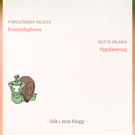
FÖREGÅENDE INLÄGG
Inläggsnavigering
Framtidsplaner
NÄSTA INLÄGG
Uppdatering
Sök i min blogg:
Sök