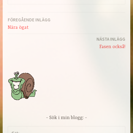
FÖREGÅENDE INLÄGG
Inläggsnavigering
Nära ögat
NÄSTA INLÄGG
Fasen också!
Sök i min blogg:
Sök