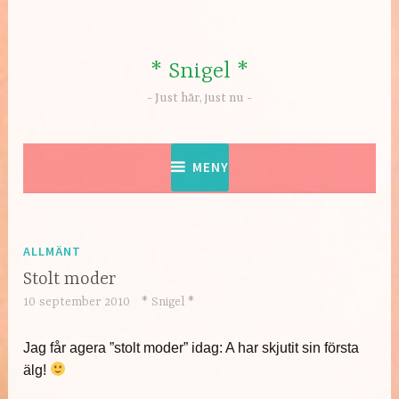
Hoppa
till
innehåll
* Snigel *
Just här, just nu
MENY
ALLMÄNT
Stolt moder
10 september 2010
* Snigel *
Jag får agera ”stolt moder” idag: A har skjutit sin första
älg!