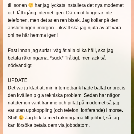
till sonen
har jag lyckats installera det nya modemet
och fått igång Internet igen. Däremot fungerar inte
telefonen, men det är en ren bisak. Jag kollar på den
anslutningen imorgon – ikväll ska jag njuta av att vara
online här hemma igen!
Fast innan jag surfar iväg åt alla olika håll, ska jag
betala räkningarna. *suck* Tråkigt, men ack så
nödvändigt.
UPDATE
Det var ju klart att min internetbank hade ballat ur precis
den kvällen p g a tekniska problem. Sedan har någon
nattdemon varit framme och pillat på modemet så jag
var utan uppkoppling (och telefon, fortfarande) i morse.
Shit!
Jag fick ta med räkningarna till jobbet, så jag
kan försöka betala dem via jobbdatorn.