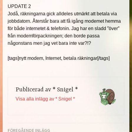
UPDATE 2
Jodå, räkningarna gick alldeles utmärkt att betala via
jobbdatorn. Återstår bara att få igång modemet hemma
för både internetet & telefonin. Jag har en sladd ”över”
från modemförpackningen; den borde passa
någonstans men jag vet bara inte var?!?
[tags]nytt modem, Internet, betala räkningar[/tags]
Publicerad av
* Snigel *
Visa alla inlägg av * Snigel *
FÖREGÅENDE INLÄGG
Inläggsnavigering