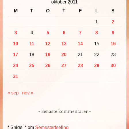
oktober 2011
M
T
O
T
F
L
S
1
2
3
4
5
6
7
8
9
10
11
12
13
14
15
16
17
18
19
20
21
22
23
24
25
26
27
28
29
30
31
« sep
nov »
Senaste kommentarer
* Snigel *
om
Semesterfeeling