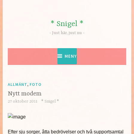
Hoppa
till
innehåll
* Snigel *
Just här, just nu
MENY
ALLMÄNT
,
FOTO
Nytt modem
27 oktober 2011
* Snigel *
Efter sju sorger, åtta bedrövelser och två supportsamtal