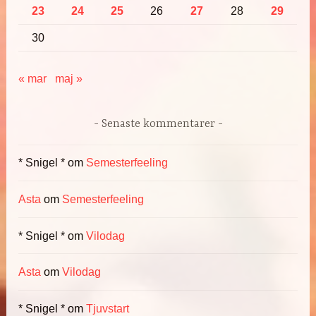
23
24
25
26
27
28
29
30
« mar
maj »
Senaste kommentarer
* Snigel *
om
Semesterfeeling
Asta
om
Semesterfeeling
* Snigel *
om
Vilodag
Asta
om
Vilodag
* Snigel *
om
Tjuvstart