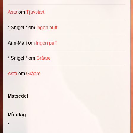
Asta
om
Tjuvstart
* Snigel *
om
Ingen puff
Ann-Mari
om
Ingen puff
* Snigel *
om
Gråare
Asta
om
Gråare
Matsedel
Måndag
.