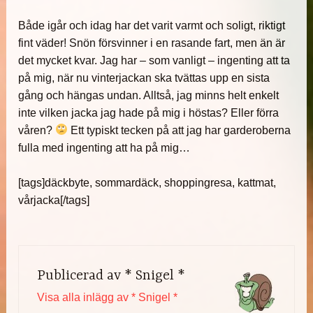
Både igår och idag har det varit varmt och soligt, riktigt
fint väder! Snön försvinner i en rasande fart, men än är
det mycket kvar. Jag har – som vanligt – ingenting att ta
på mig, när nu vinterjackan ska tvättas upp en sista
gång och hängas undan. Alltså, jag minns helt enkelt
inte vilken jacka jag hade på mig i höstas? Eller förra
våren?
Ett typiskt tecken på att jag har garderoberna
fulla med ingenting att ha på mig…
[tags]däckbyte, sommardäck, shoppingresa, kattmat,
vårjacka[/tags]
Publicerad av
* Snigel *
Visa alla inlägg av * Snigel *