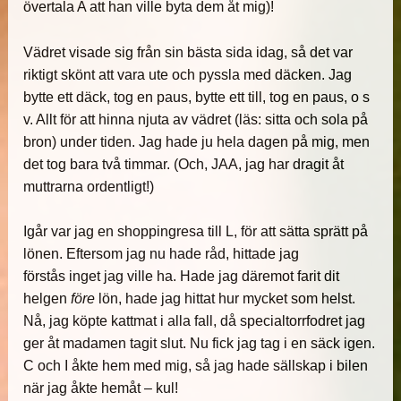
övertala A att han ville byta dem åt mig)!
Vädret visade sig från sin bästa sida idag, så det var
riktigt skönt att vara ute och pyssla med däcken. Jag
bytte ett däck, tog en paus, bytte ett till, tog en paus, o s
v. Allt för att hinna njuta av vädret (läs: sitta och sola på
bron) under tiden. Jag hade ju hela dagen på mig, men
det tog bara två timmar. (Och, JAA, jag har dragit åt
muttrarna ordentligt!)
Igår var jag en shoppingresa till L, för att sätta sprätt på
lönen. Eftersom jag nu hade råd, hittade jag
förstås inget jag ville ha. Hade jag däremot farit dit
helgen
före
lön, hade jag hittat hur mycket som helst.
Nå, jag köpte kattmat i alla fall, då specialtorrfodret jag
ger åt madamen tagit slut. Nu fick jag tag i en säck igen.
C och I åkte hem med mig, så jag hade sällskap i bilen
när jag åkte hemåt – kul!