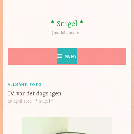
Hoppa
till
innehåll
* Snigel *
Just här, just nu
MENY
ALLMÄNT
,
FOTO
Då var det dags igen
29 april 2012
* Snigel *