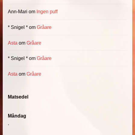
Ann-Mari
om
Ingen puff
* Snigel *
om
Gråare
Asta
om
Gråare
* Snigel *
om
Gråare
Asta
om
Gråare
Matsedel
Måndag
.