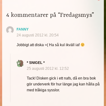
4 kommentarer på “Fredagsmys”
FANNY
24 augusti 2012 kl. 20:54
Jobbigt att diska =( Ha så kul ikväll iaf
* SNIGEL *
25 augusti 2012 kl. 12:52
Tack! Disken gick i ett nafs, då en bra bok
gör underverk för hur länge jag kan hålla på
med tråkiga sysslor.