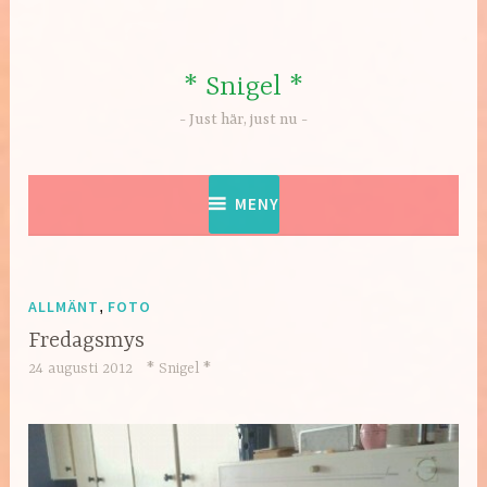
Hoppa
till
innehåll
* Snigel *
Just här, just nu
MENY
ALLMÄNT
,
FOTO
Fredagsmys
24 augusti 2012
* Snigel *