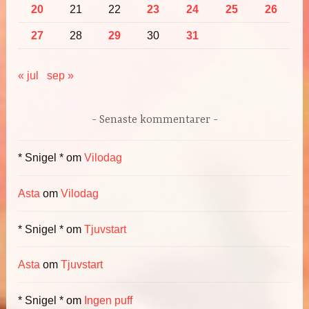
20
21
22
23
24
25
26
27
28
29
30
31
« jul
sep »
Senaste kommentarer
* Snigel *
om
Vilodag
Asta
om
Vilodag
* Snigel *
om
Tjuvstart
Asta
om
Tjuvstart
* Snigel *
om
Ingen puff