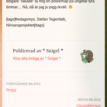
tidigare ”råkade” ta mig en powernap på ungefär fyra
timmar… Nå, då är jag ju pigg ikväll.
[tags]fredagsmys, Stefan Tegenfalk,
Nirvanaprojektet[/tags]
Publicerad av
* Snigel *
Visa alla inlägg av * Snigel *
FÖREGÅENDE INLÄGG
Inläggsnavigering
Snygg
NÄSTA INLÄGG
Ommöblering