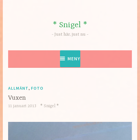
Hoppa
till
innehåll
* Snigel *
Just här, just nu
MENY
ALLMÄNT
,
FOTO
Vuxen
11 januari 2013
* Snigel *