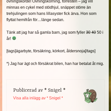
övningskörde! Övningskörning, förresten – jag vill
minnas en cykel med stödhjul, snäppet större än
trehjulingen som hans lillasyster fick ärva. Hon som
flyttat hemifrån för…länge sedan.
Tänk att jag har så gamla barn, jag som fyller
30
40
50 i
år!
[tags]ägarbyte, försäkring, körkort, åldersnoja[/tags]
*) Jag har ägt och försäkrat bilen, han har betalat åt mig.
Publicerad av
* Snigel *
Visa alla inlägg av * Snigel *