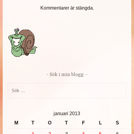
Kommentarer är stängda.
Sök i min blogg:
Sök
efter:
januari 2013
M
T
O
T
F
L
S