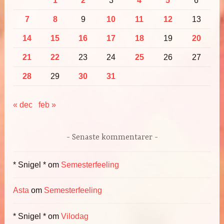
1
2
3
4
5
6
7
8
9
10
11
12
13
14
15
16
17
18
19
20
21
22
23
24
25
26
27
28
29
30
31
« dec
feb »
Senaste kommentarer
* Snigel *
om
Semesterfeeling
Asta
om
Semesterfeeling
* Snigel *
om
Vilodag