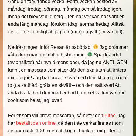
Ännu en förvirrande vecka. Förra veckan bestod av
måndag, fredag, söndag, måndag och så fredag igen,
innan det blev vanlig helg. Den här veckan har varit en
enda lång måndag, förutom idag, som är fredag. Alltså,
det är inte konstigt att jag blir (mer) dagvill (än vanligt).
Nedräkningen inför Resan är påbörjad!
Jag drömmer
våta drömmar om mat och shopping.
Spacklandet
(av ansiktet) når nya dimensioner, då jag nu ÄNTLIGEN
funnit en mascara som sitter där den ska utan att irritera
mina ögon! Jag har provat sova med den, klia mig i ögat
(p g a katthår), gråta en skvätt – och den satt kvar! Att
ändå tvätta bort den med enbart ljummet vatten var hur
coolt som helst, jag lovar!
För er som vill prova mascaran, så heter den
Blinc
. Jag
har
beställt den online
, då den inte verkar finnas inom
de närmaste 100 milen att köpa i butik för mig. Den är