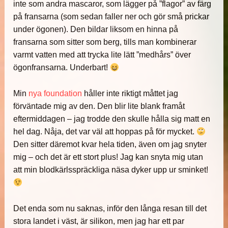
inte som andra mascaror, som lägger på ”flagor” av färg
på fransarna (som sedan faller ner och gör små prickar
under ögonen). Den bildar liksom en hinna på
fransarna som sitter som berg, tills man kombinerar
varmt vatten med att trycka lite lätt ”medhårs” över
ögonfransarna. Underbart!
Min
nya foundation
håller inte riktigt måttet jag
förväntade mig av den. Den blir lite blank framåt
eftermiddagen – jag trodde den skulle hålla sig matt en
hel dag. Nåja, det var väl att hoppas på för mycket.
Den sitter däremot kvar hela tiden, även om jag snyter
mig – och det är ett stort plus! Jag kan snyta mig utan
att min blodkärlsspräckliga näsa dyker upp ur sminket!
Det enda som nu saknas, inför den långa resan till det
stora landet i väst, är silikon, men jag har ett par