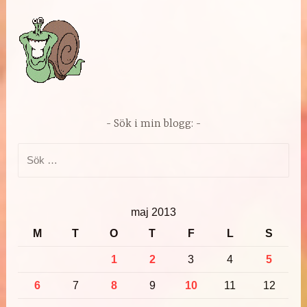
Sök i min blogg:
Sök
efter:
maj 2013
M
T
O
T
F
L
S
1
2
3
4
5
6
7
8
9
10
11
12