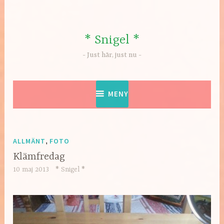
Hoppa
till
innehåll
* Snigel *
Just här, just nu
MENY
ALLMÄNT
,
FOTO
Klämfredag
10 maj 2013
* Snigel *