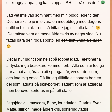
silikongrytlappar jag kan stoppa i BH:n – räknas det?
Jag vet inte vad som hänt med min blogg, egentligen.
Det här skulle ju inte vara en modeblogg med dagens
outfit och smink – och så trillade jag dit i alla fall!?!
Det måste vara en medelålderskris av något slag. Nu
fattas bara den röda sportbilen
och den unga älskaren
.
Det är hur lugnt som helst på jobbet idag. Telefonerna
är tysta, inga besökare kommer förbi. Alla som är lediga
har annat att göra än att springa här, verkar det som,
och inte mig emot. Då får jag tillfälle att sortera bort en
del som lagrats på skrivbordet; sådant som är åtgärdat
men behöver sorteras in på rätt ställe.
[tags]dagvill, mascara, Blinc, foundation, Clarins Ever
Matte, silikon, medelålderskris, sortering[/tags]