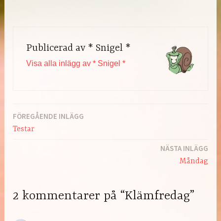
Publicerad av
* Snigel *
Visa alla inlägg av * Snigel *
FÖREGÅENDE INLÄGG
Inläggsnavigering
Testar
NÄSTA INLÄGG
Måndag
2 kommentarer på “Klämfredag”