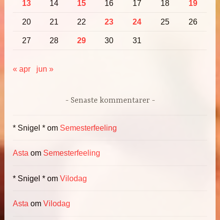
13
14
15
16
17
18
19
20
21
22
23
24
25
26
27
28
29
30
31
« apr
jun »
Senaste kommentarer
* Snigel *
om
Semesterfeeling
Asta
om
Semesterfeeling
* Snigel *
om
Vilodag
Asta
om
Vilodag