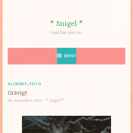
Hoppa
till
innehåll
* Snigel *
Just här, just nu
MENY
ALLMÄNT
,
FOTO
Grävigt
06 november 2013
* Snigel *