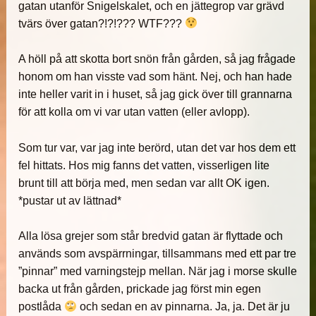
gatan utanför Snigelskalet, och en jättegrop var grävd
tvärs över gatan?!?!??? WTF???
A höll på att skotta bort snön från gården, så jag frågade
honom om han visste vad som hänt. Nej, och han hade
inte heller varit in i huset, så jag gick över till grannarna
för att kolla om vi var utan vatten (eller avlopp).
Som tur var, var jag inte berörd, utan det var hos dem ett
fel hittats. Hos mig fanns det vatten, visserligen lite
brunt till att börja med, men sedan var allt OK igen.
*pustar ut av lättnad*
Alla lösa grejer som står bredvid gatan är flyttade och
används som avspärrningar, tillsammans med ett par tre
”pinnar” med varningstejp mellan. När jag i morse skulle
backa ut från gården, prickade jag först min egen
postlåda
och sedan en av pinnarna. Ja, ja. Det är ju