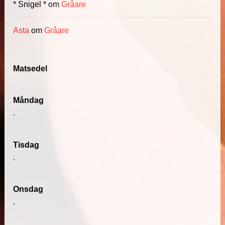
* Snigel *
om
Gråare
Asta
om
Gråare
Matsedel
Måndag
.
Tisdag
.
Onsdag
.