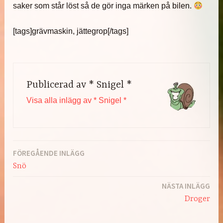
saker som står löst så de gör inga märken på bilen.
[tags]grävmaskin, jättegrop[/tags]
Publicerad av
* Snigel *
Visa alla inlägg av * Snigel *
FÖREGÅENDE INLÄGG
Inläggsnavigering
Snö
NÄSTA INLÄGG
Droger