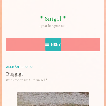
Hoppa
till
innehåll
* Snigel *
Just här, just nu
MENY
ALLMÄNT
,
FOTO
Ruggigt
02 oktober 2014
* Snigel *