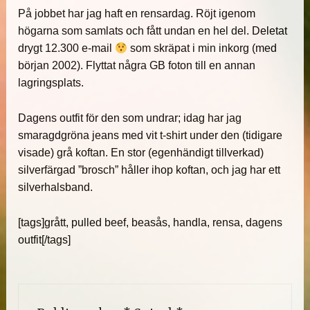
På jobbet har jag haft en rensardag. Röjt igenom
högarna som samlats och fått undan en hel del. Deletat
drygt 12.300 e-mail
som skräpat i min inkorg (med
början 2002). Flyttat några GB foton till en annan
lagringsplats.
Dagens outfit för den som undrar; idag har jag
smaragdgröna jeans med vit t-shirt under den (tidigare
visade) grå koftan. En stor (egenhändigt tillverkad)
silverfärgad ”brosch” håller ihop koftan, och jag har ett
silverhalsband.
[tags]grått, pulled beef, beasås, handla, rensa, dagens
outfit[/tags]