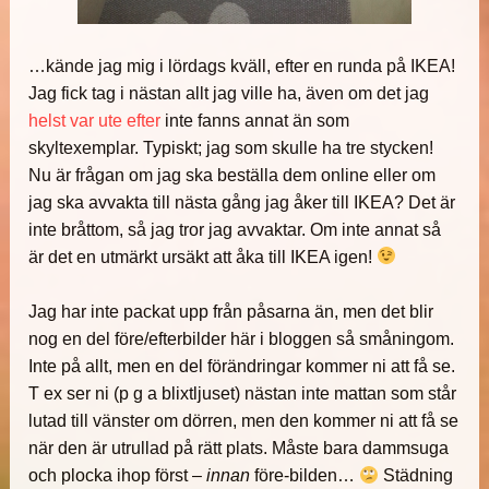
…kände jag mig i lördags kväll, efter en runda på IKEA!
Jag fick tag i nästan allt jag ville ha, även om det jag
helst var ute efter
inte fanns annat än som
skyltexemplar. Typiskt; jag som skulle ha tre stycken!
Nu är frågan om jag ska beställa dem online eller om
jag ska avvakta till nästa gång jag åker till IKEA? Det är
inte bråttom, så jag tror jag avvaktar. Om inte annat så
är det en utmärkt ursäkt att åka till IKEA igen!
Jag har inte packat upp från påsarna än, men det blir
nog en del före/efterbilder här i bloggen så småningom.
Inte på allt, men en del förändringar kommer ni att få se.
T ex ser ni (p g a blixtljuset) nästan inte mattan som står
lutad till vänster om dörren, men den kommer ni att få se
när den är utrullad på rätt plats. Måste bara dammsuga
och plocka ihop först –
innan
före-bilden…
Städning