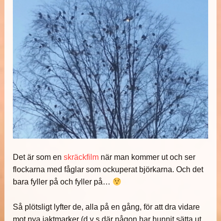
Det är som en
skräckfilm
när man kommer ut och ser
flockarna med fåglar som ockuperat björkarna. Och det
bara fyller på och fyller på…
Så plötsligt lyfter de, alla på en gång, för att dra vidare
mot nya jaktmarker (d v s där någon har hunnit sätta ut