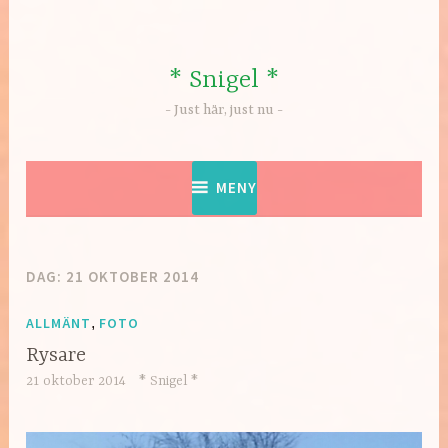
Hoppa
till
innehåll
* Snigel *
Just här, just nu
MENY
DAG:
21 OKTOBER 2014
ALLMÄNT
,
FOTO
Rysare
21 oktober 2014
* Snigel *