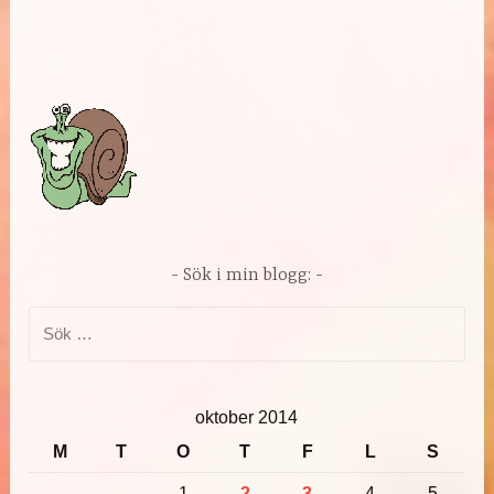
Sök i min blogg:
Sök
efter:
oktober 2014
M
T
O
T
F
L
S
1
2
3
4
5