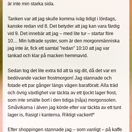
är inte min starka sida.
Tanken var att jag skulle komma iväg tidigt i lördags,
kanske redan vid 8. Det betyder att jag kan vara färdig
vid 9. Det innebär att jag – med lite tur – startar före
10… Min luttrade syster, som är den morgonmänniska
jag inte är, fick ett samtal ”redan” 10:10 att jag var
tankad och klar på macken hemmavid.
Sedan tog det lite extra tid att ta sig dit, då det var en
bedövande vacker frostmorgon! Jag stannade och
fotade ett par gånger längs vägen baraföratt. Alla träd
och övrig växtlighet var täckta av ett tjockt lager frost,
som inte smälte bort i den tidiga (nåja) morgonsolen.
Småvikarna i älven jag körde efter var täckta av ett tunt
lager is, frasigt i kanterna. Riktigt vackert!*
Efter shoppingen stannade jag – som vanligt – på kaffe