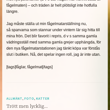
fågelmaten) – och träden är helt plötsligt inte hotfulla
längre.
Jag måste ställa ut min fågelmatarställning nu,
så sparvarna som stannar under vintern lär sig hitta till
mina frön. Det blir favorit i repris, d v s samma gamla
vädringsställ med samma gamla grejer upphängda, för
den nya fågelmatarstationen jag tänkt köpa var förstås
slut i butiken. Nå, det spelar ingen roll, jag är inte utan.
[tags]fåglar, fågelmat[/tags]
ALLMÄNT
,
FOTO
,
KATTER
Trött men lycklig…