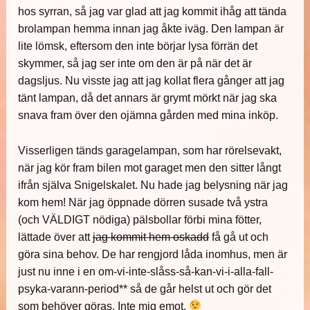
hos syrran, så jag var glad att jag kommit ihåg att tända
brolampan hemma innan jag åkte iväg. Den lampan är
lite lömsk, eftersom den inte börjar lysa förrän det
skymmer, så jag ser inte om den är på när det är
dagsljus. Nu visste jag att jag kollat flera gånger att jag
tänt lampan, då det annars är grymt mörkt när jag ska
snava fram över den ojämna gården med mina inköp.
Visserligen tänds garagelampan, som har rörelsevakt,
när jag kör fram bilen mot garaget men den sitter långt
ifrån själva Snigelskalet. Nu hade jag belysning när jag
kom hem! När jag öppnade dörren susade två ystra
(och VÄLDIGT nödiga) pälsbollar förbi mina fötter,
lättade över att
jag kommit hem oskadd
få gå ut och
göra sina behov. De har rengjord låda inomhus, men är
just nu inne i en om-vi-inte-slåss-så-kan-vi-i-alla-fall-
psyka-varann-period** så de går helst ut och gör det
som behöver göras. Inte mig emot.