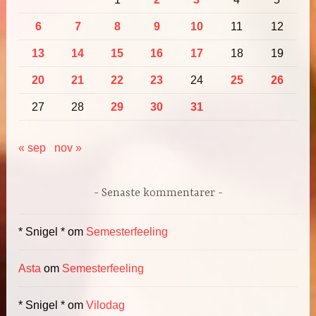
6
7
8
9
10
11
12
13
14
15
16
17
18
19
20
21
22
23
24
25
26
27
28
29
30
31
« sep
nov »
Senaste kommentarer
* Snigel *
om
Semesterfeeling
Asta
om
Semesterfeeling
* Snigel *
om
Vilodag