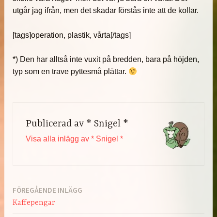
utgår jag ifrån, men det skadar förstås inte att de kollar.
[tags]operation, plastik, vårta[/tags]
*) Den har alltså inte vuxit på bredden, bara på höjden,
typ som en trave pyttesmå plättar.
Publicerad av
* Snigel *
Visa alla inlägg av * Snigel *
FÖREGÅENDE INLÄGG
Inläggsnavigering
Kaffepengar