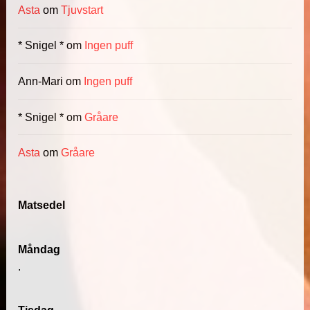
Asta
om
Tjuvstart
* Snigel *
om
Ingen puff
Ann-Mari
om
Ingen puff
* Snigel *
om
Gråare
Asta
om
Gråare
Matsedel
Måndag
.