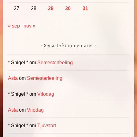
27
28
29
30
31
« sep
nov »
Senaste kommentarer
* Snigel *
om
Semesterfeeling
Asta
om
Semesterfeeling
* Snigel *
om
Vilodag
Asta
om
Vilodag
* Snigel *
om
Tjuvstart