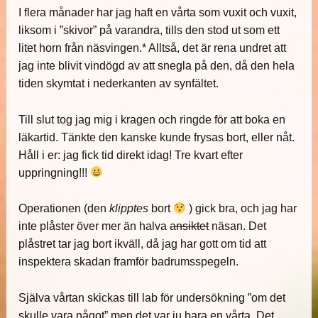
I flera månader har jag haft en vårta som vuxit och vuxit,
liksom i ”skivor” på varandra, tills den stod ut som ett
litet horn från näsvingen.* Alltså, det är rena undret att
jag inte blivit vindögd av att snegla på den, då den hela
tiden skymtat i nederkanten av synfältet.
Till slut tog jag mig i kragen och ringde för att boka en
läkartid. Tänkte den kanske kunde frysas bort, eller nåt.
Håll i er: jag fick tid direkt idag! Tre kvart efter
uppringning!!!
Operationen (den
klipptes
bort
) gick bra, och jag har
inte plåster över mer än halva
ansiktet
näsan. Det
plåstret tar jag bort ikväll, då jag har gott om tid att
inspektera skadan framför badrumsspegeln.
Själva vårtan skickas till lab för undersökning ”om det
skulle vara något” men det var ju bara en vårta. Det