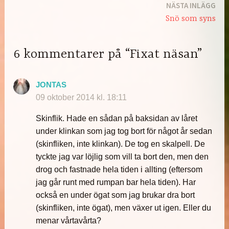
NÄSTA INLÄGG
Snö som syns
6 kommentarer på “Fixat näsan”
JONTAS
09 oktober 2014 kl. 18:11
Skinflik. Hade en sådan på baksidan av låret
under klinkan som jag tog bort för något år sedan
(skinfliken, inte klinkan). De tog en skalpell. De
tyckte jag var löjlig som vill ta bort den, men den
drog och fastnade hela tiden i allting (eftersom
jag går runt med rumpan bar hela tiden). Har
också en under ögat som jag brukar dra bort
(skinfliken, inte ögat), men växer ut igen. Eller du
menar vårtavårta?