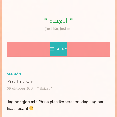
Hoppa
till
innehåll
* Snigel *
Just här, just nu
MENY
ALLMÄNT
Fixat näsan
09 oktober 2014
* Snigel *
Jag har gjort min första plastikoperation idag: jag har
fixat näsan!