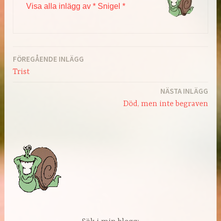
Visa alla inlägg av * Snigel *
FÖREGÅENDE INLÄGG
Inläggsnavigering
Trist
NÄSTA INLÄGG
Död, men inte begraven