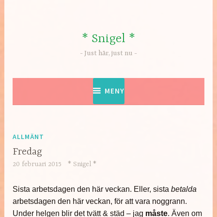
Hoppa
till
innehåll
* Snigel *
Just här, just nu
MENY
ALLMÄNT
Fredag
20 februari 2015
* Snigel *
Sista arbetsdagen den här veckan. Eller, sista
betalda
arbetsdagen den här veckan, för att vara noggrann.
Under helgen blir det tvätt & städ – jag
måste
. Även om