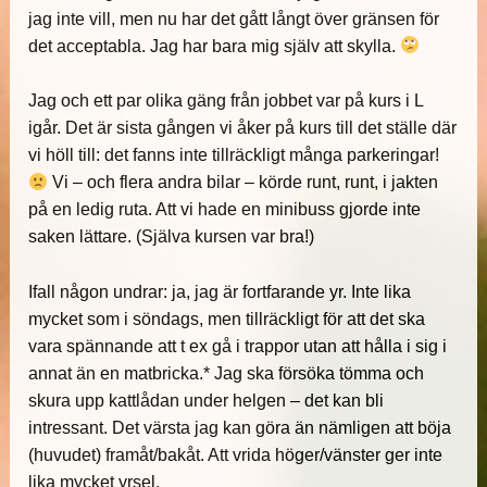
jag inte vill, men nu har det gått långt över gränsen för
det acceptabla. Jag har bara mig själv att skylla.
Jag och ett par olika gäng från jobbet var på kurs i L
igår. Det är sista gången vi åker på kurs till det ställe där
vi höll till: det fanns inte tillräckligt många parkeringar!
Vi – och flera andra bilar – körde runt, runt, i jakten
på en ledig ruta. Att vi hade en minibuss gjorde inte
saken lättare. (Själva kursen var bra!)
Ifall någon undrar: ja, jag är fortfarande yr. Inte lika
mycket som i söndags, men tillräckligt för att det ska
vara spännande att t ex gå i trappor utan att hålla i sig i
annat än en matbricka.* Jag ska försöka tömma och
skura upp kattlådan under helgen – det kan bli
intressant. Det värsta jag kan göra än nämligen att böja
(huvudet) framåt/bakåt. Att vrida höger/vänster ger inte
lika mycket yrsel.