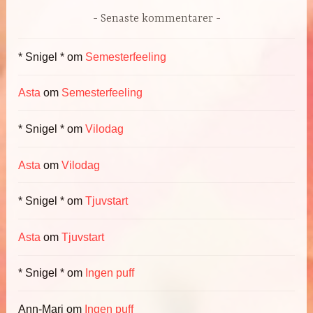
Senaste kommentarer
* Snigel *
om
Semesterfeeling
Asta
om
Semesterfeeling
* Snigel *
om
Vilodag
Asta
om
Vilodag
* Snigel *
om
Tjuvstart
Asta
om
Tjuvstart
* Snigel *
om
Ingen puff
Ann-Mari
om
Ingen puff