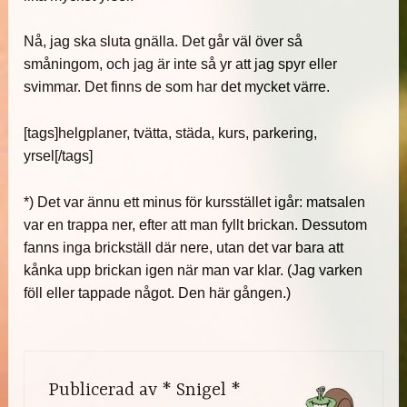
Nå, jag ska sluta gnälla. Det går väl över så
småningom, och jag är inte så yr att jag spyr eller
svimmar. Det finns de som har det mycket värre.
[tags]helgplaner, tvätta, städa, kurs, parkering,
yrsel[/tags]
*) Det var ännu ett minus för kursstället igår: matsalen
var en trappa ner, efter att man fyllt brickan. Dessutom
fanns inga brickställ där nere, utan det var bara att
kånka upp brickan igen när man var klar. (Jag varken
föll eller tappade något. Den här gången.)
Publicerad av
* Snigel *