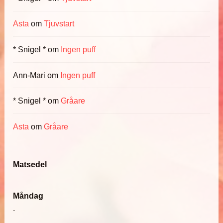
Asta
om
Tjuvstart
* Snigel *
om
Ingen puff
Ann-Mari
om
Ingen puff
* Snigel *
om
Gråare
Asta
om
Gråare
Matsedel
Måndag
.