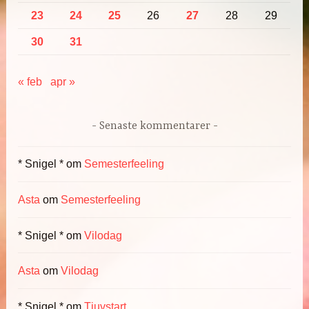
23
24
25
26
27
28
29
30
31
« feb
apr »
Senaste kommentarer
* Snigel *
om
Semesterfeeling
Asta
om
Semesterfeeling
* Snigel *
om
Vilodag
Asta
om
Vilodag
* Snigel *
om
Tjuvstart